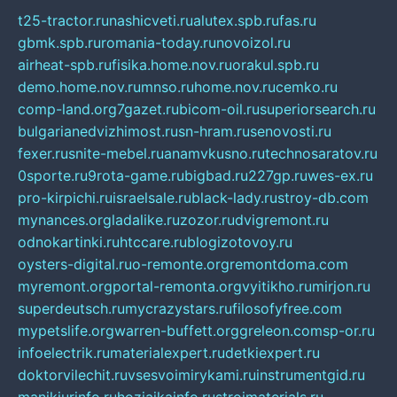
t25-tractor.ru
nashicveti.ru
alutex.spb.ru
fas.ru
gbmk.spb.ru
romania-today.ru
novoizol.ru
airheat-spb.ru
fisika.home.nov.ru
orakul.spb.ru
demo.home.nov.ru
mnso.ru
home.nov.ru
cemko.ru
comp-land.org
7gazet.ru
bicom-oil.ru
superiorsearch.ru
bulgarianedvizhimost.ru
sn-hram.ru
senovosti.ru
fexer.ru
snite-mebel.ru
anamvkusno.ru
technosaratov.ru
0sporte.ru
9rota-game.ru
bigbad.ru
227gp.ru
wes-ex.ru
pro-kirpichi.ru
israelsale.ru
black-lady.ru
stroy-db.com
mynances.org
ladalike.ru
zozor.ru
dvigremont.ru
odnokartinki.ru
htccare.ru
blogizotovoy.ru
oysters-digital.ru
o-remonte.org
remontdoma.com
myremont.org
portal-remonta.org
vyitikho.ru
mirjon.ru
superdeutsch.ru
mycrazystars.ru
filosofyfree.com
mypetslife.org
warren-buffett.org
greleon.com
sp-or.ru
infoelectrik.ru
materialexpert.ru
detkiexpert.ru
doktorvilechit.ru
vsesvoimirykami.ru
instrumentgid.ru