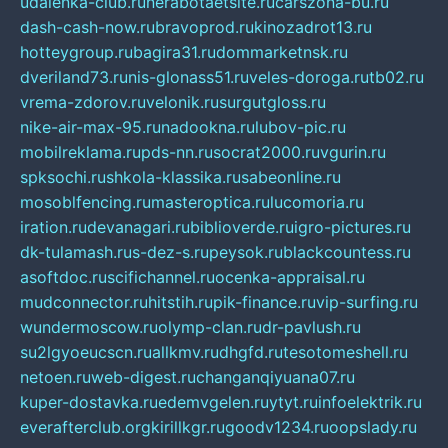
udalenka-club.ru
nerabotaetsite.ru
carszona-bu.ru
dash-cash-now.ru
bravoprod.ru
kinozadrot13.ru
hotteygroup.ru
bagira31.ru
dommarketnsk.ru
dveriland73.ru
nis-glonass51.ru
veles-doroga.ru
tb02.ru
vrema-zdorov.ru
velonik.ru
surgutgloss.ru
nike-air-max-95.ru
nadookna.ru
lubov-pic.ru
mobilreklama.ru
pds-nn.ru
socrat2000.ru
vgurin.ru
spksochi.ru
shkola-klassika.ru
sabeonline.ru
mosoblfencing.ru
masteroptica.ru
lucomoria.ru
iration.ru
devanagari.ru
biblioverde.ru
igro-pictures.ru
dk-tulamash.ru
s-dez-s.ru
peysok.ru
blackcountess.ru
asoftdoc.ru
scifichannel.ru
ocenka-appraisal.ru
mudconnector.ru
hitstih.ru
pik-finance.ru
vip-surfing.ru
wundermoscow.ru
olymp-clan.ru
dr-pavlush.ru
su2lgyoeucscn.ru
allkmv.ru
dhgfd.ru
tesotomeshell.ru
netoen.ru
web-digest.ru
changanqiyuana07.ru
kuper-dostavka.ru
edemvgelen.ru
ytyt.ru
infoelektrik.ru
everafterclub.org
kirillkgr.ru
goodv1234.ru
oopslady.ru