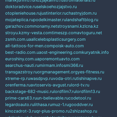
manikjurinfo.ru
hozjajkainfo.ru
stroimaterials.ru
doktoradvice.ru
selskoehozjajstvo.ru
otopleniehouse.ru
justinterior.ru
chastnyjdom.ru
mojateplica.ru
podelkimaster.ru
landshaftblog.ru
garazhov.com
monamy.net
stroysnami.kz
lcna.kz
stroyu.kz
my-vesta.com
timeszp.com
avtoguru.net
zsmh.com.ua
allcelebsplasticsurgery.com
all-tattoos-for-men.com
poisk-auto.com
best-radio.com.ua
ost-engineering.com
kuryatnik.info
euroshiny.com.ua
poremontuavto.com
searchus-nauti.ru
mirmam.info
smi366.ru
transgazstroy.ru
orgmanagement.org
yes-fitness.ru
xtreme-rp.ru
wasdpvp.ru
voda-otri.ru
tishinapve.ru
orenferma.ru
avtoservis-avgust.ru
lord-tv.ru
backstage-682-music.ru
lordfilm7.ru
lordfilm13.ru
prime-cars63.ru
un-believable.ru
codetool.ru
legardoauto.ru
lithasa.ru
muz-1.ru
gooddver.ru
kinozadrot-3.ru
qr-plus-promo.ru
2shizashop.ru