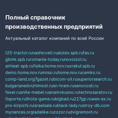
Полный справочник
производственных предприятий
Актуальный каталог компаний по всей России
t25-tractor.ru
nashicveti.ru
alutex.spb.ru
fas.ru
gbmk.spb.ru
romania-today.ru
novoizol.ru
airheat-spb.ru
fisika.home.nov.ru
orakul.spb.ru
demo.home.nov.ru
mnso.ru
home.nov.ru
cemko.ru
comp-land.org
7gazet.ru
bicom-oil.ru
superiorsearch.ru
bulgarianedvizhimost.ru
sn-hram.ru
senovosti.ru
fexer.ru
snite-mebel.ru
anamvkusno.ru
technosaratov.ru
0sporte.ru
9rota-game.ru
bigbad.ru
227gp.ru
wes-ex.ru
pro-kirpichi.ru
israelsale.ru
black-lady.ru
stroy-db.com
mynances.org
ladalike.ru
zozor.ru
dvigremont.ru