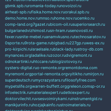
gbmk.spb.ru
romania-today.ru
novoizol.ru
airheat-spb.ru
fisika.home.nov.ru
orakul.spb.ru
demo.home.nov.ru
mnso.ru
home.nov.ru
cemko.ru
comp-land.org
7gazet.ru
bicom-oil.ru
superiorsearch.ru
bulgarianedvizhimost.ru
sn-hram.ru
senovosti.ru
fexer.ru
snite-mebel.ru
anamvkusno.ru
technosaratov.ru
0sporte.ru
9rota-game.ru
bigbad.ru
227gp.ru
wes-ex.ru
pro-kirpichi.ru
israelsale.ru
black-lady.ru
stroy-db.com
mynances.org
ladalike.ru
zozor.ru
dvigremont.ru
odnokartinki.ru
htccare.ru
blogizotovoy.ru
oysters-digital.ru
o-remonte.org
remontdoma.com
myremont.org
portal-remonta.org
vyitikho.ru
mirjon.ru
superdeutsch.ru
mycrazystars.ru
filosofyfree.com
mypetslife.org
warren-buffett.org
greleon.com
sp-or.ru
infoelectrik.ru
materialexpert.ru
detkiexpert.ru
doktorvilechit.ru
vsesvoimirykami.ru
instrumentgid.ru
manikjurinfo.ru
hozjajkainfo.ru
stroimaterials.ru