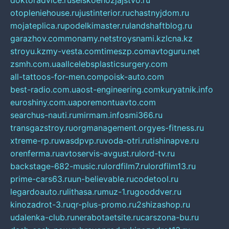
doktoradvice.ru
selskoehozjajstvo.ru
otopleniehouse.ru
justinterior.ru
chastnyjdom.ru
mojateplica.ru
podelkimaster.ru
landshaftblog.ru
garazhov.com
monamy.net
stroysnami.kz
lcna.kz
stroyu.kz
my-vesta.com
timeszp.com
avtoguru.net
zsmh.com.ua
allcelebsplasticsurgery.com
all-tattoos-for-men.com
poisk-auto.com
best-radio.com.ua
ost-engineering.com
kuryatnik.info
euroshiny.com.ua
poremontuavto.com
searchus-nauti.ru
mirmam.info
smi366.ru
transgazstroy.ru
orgmanagement.org
yes-fitness.ru
xtreme-rp.ru
wasdpvp.ru
voda-otri.ru
tishinapve.ru
orenferma.ru
avtoservis-avgust.ru
lord-tv.ru
backstage-682-music.ru
lordfilm7.ru
lordfilm13.ru
prime-cars63.ru
un-believable.ru
codetool.ru
legardoauto.ru
lithasa.ru
muz-1.ru
gooddver.ru
kinozadrot-3.ru
qr-plus-promo.ru
2shizashop.ru
udalenka-club.ru
nerabotaetsite.ru
carszona-bu.ru