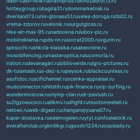
dash-cash-now.ru
bravoprod.ru
kinozadrot13.ru
hotteygroup.ru
bagira31.ru
dommarketnsk.ru
dveriland73.ru
nis-glonass51.ru
veles-doroga.ru
tb02.ru
vrema-zdorov.ru
velonik.ru
surgutgloss.ru
nike-air-max-95.ru
nadookna.ru
lubov-pic.ru
mobilreklama.ru
pds-nn.ru
socrat2000.ru
vgurin.ru
spksochi.ru
shkola-klassika.ru
sabeonline.ru
mosoblfencing.ru
masteroptica.ru
lucomoria.ru
iration.ru
devanagari.ru
biblioverde.ru
igro-pictures.ru
dk-tulamash.ru
s-dez-s.ru
peysok.ru
blackcountess.ru
asoftdoc.ru
scifichannel.ru
ocenka-appraisal.ru
mudconnector.ru
hitstih.ru
pik-finance.ru
vip-surfing.ru
wundermoscow.ru
olymp-clan.ru
dr-pavlush.ru
su2lgyoeucscn.ru
allkmv.ru
dhgfd.ru
tesotomeshell.ru
netoen.ru
web-digest.ru
changanqiyuana07.ru
kuper-dostavka.ru
edemvgelen.ru
ytyt.ru
infoelektrik.ru
everafterclub.org
kirillkgr.ru
goodv1234.ru
oopslady.ru