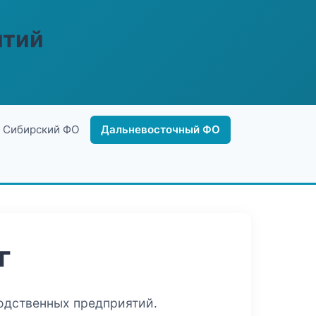
ятий
Сибирский ФО
Дальневосточный ФО
г
одственных предприятий.