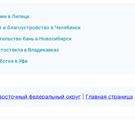
ие в Липецк
 и благоустройство в Челябинск
тельство бань в Новосибирск
втостекла в Владикавказ
ботка в Уфа
евосточный федеральный округ
|
Главная страница