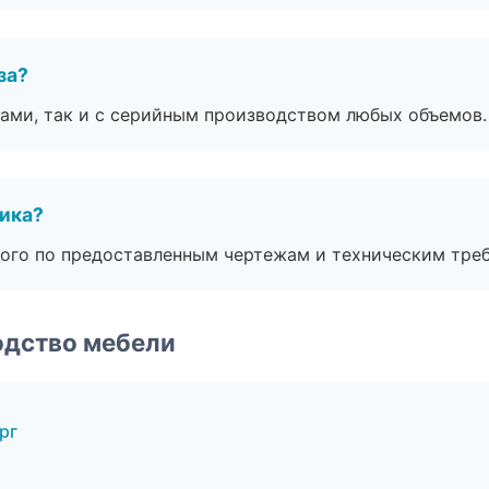
за?
ами, так и с серийным производством любых объемов.
чика?
ого по предоставленным чертежам и техническим тре
одство мебели
рг