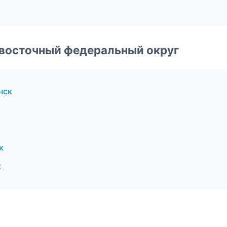
евосточный федеральный округ
нск
к
к