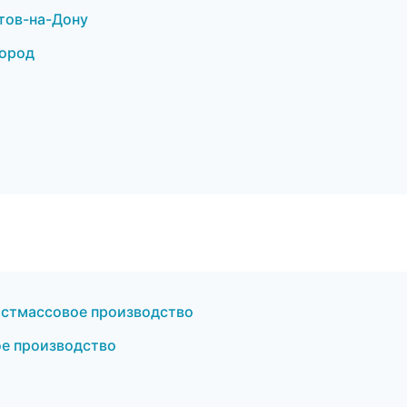
тов-на-Дону
город
астмассовое производство
е производство