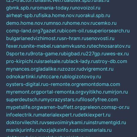
t25-tractor.ru
nashicveti.ru
alutex.spb.ru
fas.ru
gbmk.spb.ru
romania-today.ru
novoizol.ru
airheat-spb.ru
fisika.home.nov.ru
orakul.spb.ru
demo.home.nov.ru
mnso.ru
home.nov.ru
cemko.ru
comp-land.org
7gazet.ru
bicom-oil.ru
superiorsearch.ru
bulgarianedvizhimost.ru
sn-hram.ru
senovosti.ru
fexer.ru
snite-mebel.ru
anamvkusno.ru
technosaratov.ru
0sporte.ru
9rota-game.ru
bigbad.ru
227gp.ru
wes-ex.ru
pro-kirpichi.ru
israelsale.ru
black-lady.ru
stroy-db.com
mynances.org
ladalike.ru
zozor.ru
dvigremont.ru
odnokartinki.ru
htccare.ru
blogizotovoy.ru
oysters-digital.ru
o-remonte.org
remontdoma.com
myremont.org
portal-remonta.org
vyitikho.ru
mirjon.ru
superdeutsch.ru
mycrazystars.ru
filosofyfree.com
mypetslife.org
warren-buffett.org
greleon.com
sp-or.ru
infoelectrik.ru
materialexpert.ru
detkiexpert.ru
doktorvilechit.ru
vsesvoimirykami.ru
instrumentgid.ru
manikjurinfo.ru
hozjajkainfo.ru
stroimaterials.ru