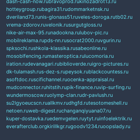
dash-cash-now.ru
bravoprod.ru
kinozadrot13.ru
hotteygroup.ru
bagira31.ru
dommarketnsk.ru
dveriland73.ru
nis-glonass51.ru
veles-doroga.ru
tb02.ru
vrema-zdorov.ru
velonik.ru
surgutgloss.ru
nike-air-max-95.ru
nadookna.ru
lubov-pic.ru
mobilreklama.ru
pds-nn.ru
socrat2000.ru
vgurin.ru
spksochi.ru
shkola-klassika.ru
sabeonline.ru
mosoblfencing.ru
masteroptica.ru
lucomoria.ru
iration.ru
devanagari.ru
biblioverde.ru
igro-pictures.ru
dk-tulamash.ru
s-dez-s.ru
peysok.ru
blackcountess.ru
asoftdoc.ru
scifichannel.ru
ocenka-appraisal.ru
mudconnector.ru
hitstih.ru
pik-finance.ru
vip-surfing.ru
wundermoscow.ru
olymp-clan.ru
dr-pavlush.ru
su2lgyoeucscn.ru
allkmv.ru
dhgfd.ru
tesotomeshell.ru
netoen.ru
web-digest.ru
changanqiyuana07.ru
kuper-dostavka.ru
edemvgelen.ru
ytyt.ru
infoelektrik.ru
everafterclub.org
kirillkgr.ru
goodv1234.ru
oopslady.ru