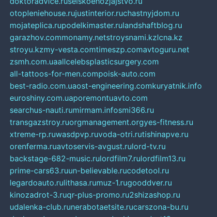
doktoradvice.ru
selskoehozjajstvo.ru
otopleniehouse.ru
justinterior.ru
chastnyjdom.ru
mojateplica.ru
podelkimaster.ru
landshaftblog.ru
garazhov.com
monamy.net
stroysnami.kz
lcna.kz
stroyu.kz
my-vesta.com
timeszp.com
avtoguru.net
zsmh.com.ua
allcelebsplasticsurgery.com
all-tattoos-for-men.com
poisk-auto.com
best-radio.com.ua
ost-engineering.com
kuryatnik.info
euroshiny.com.ua
poremontuavto.com
searchus-nauti.ru
mirmam.info
smi366.ru
transgazstroy.ru
orgmanagement.org
yes-fitness.ru
xtreme-rp.ru
wasdpvp.ru
voda-otri.ru
tishinapve.ru
orenferma.ru
avtoservis-avgust.ru
lord-tv.ru
backstage-682-music.ru
lordfilm7.ru
lordfilm13.ru
prime-cars63.ru
un-believable.ru
codetool.ru
legardoauto.ru
lithasa.ru
muz-1.ru
gooddver.ru
kinozadrot-3.ru
qr-plus-promo.ru
2shizashop.ru
udalenka-club.ru
nerabotaetsite.ru
carszona-bu.ru