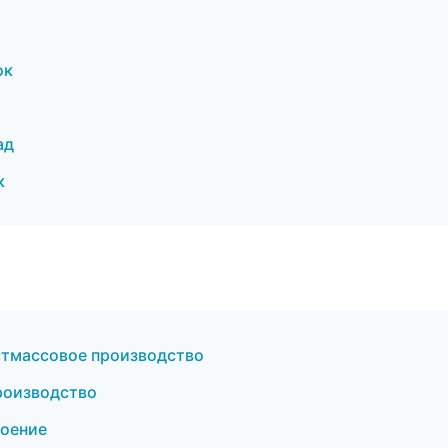
ок
ад
к
тмассовое производство
роизводство
оение