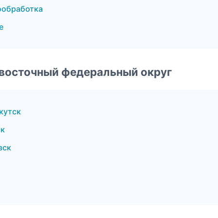
ообработка
е
евосточный федеральный округ
кутск
ск
вск