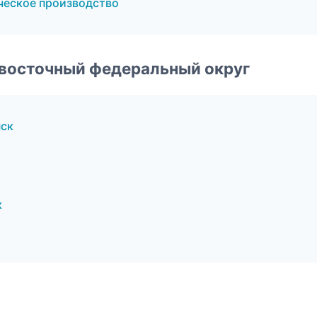
ческое производство
евосточный федеральный округ
нск
к