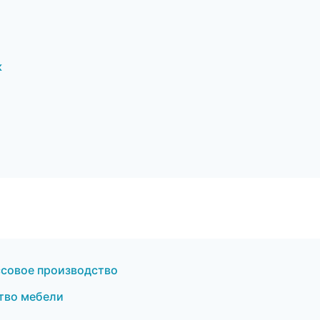
к
ссовое производство
тво мебели