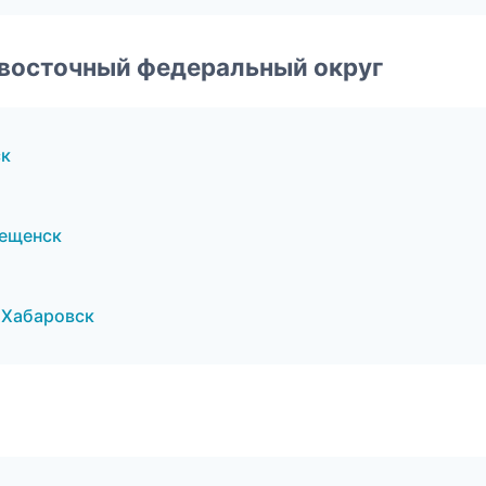
евосточный федеральный округ
ск
вещенск
 Хабаровск