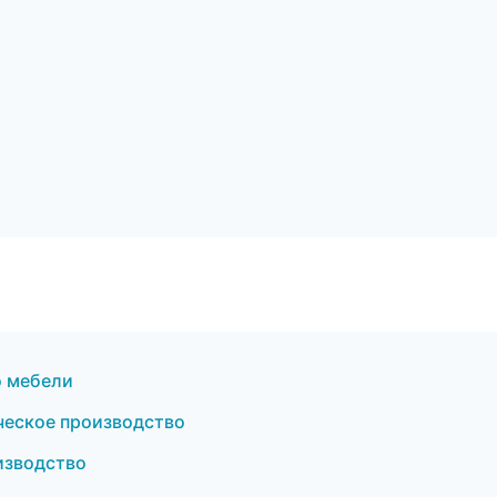
а
о мебели
ческое производство
изводство