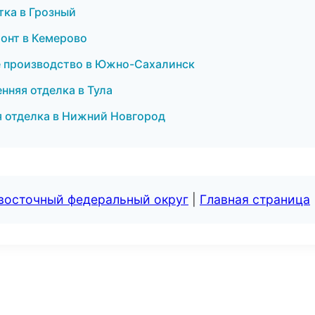
ка в Грозный
монт в Кемерово
е производство в Южно-Сахалинск
нняя отделка в Тула
я отделка в Нижний Новгород
евосточный федеральный округ
|
Главная страница