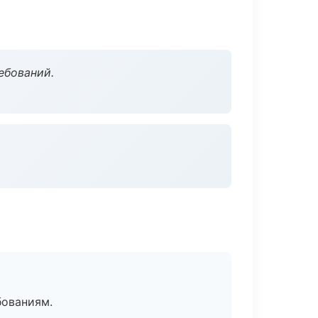
ебований.
бованиям.