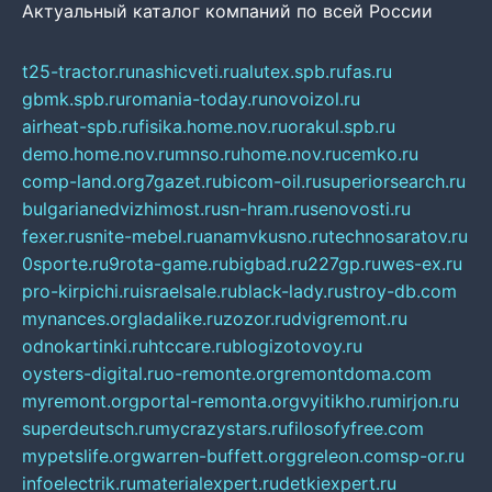
Актуальный каталог компаний по всей России
t25-tractor.ru
nashicveti.ru
alutex.spb.ru
fas.ru
gbmk.spb.ru
romania-today.ru
novoizol.ru
airheat-spb.ru
fisika.home.nov.ru
orakul.spb.ru
demo.home.nov.ru
mnso.ru
home.nov.ru
cemko.ru
comp-land.org
7gazet.ru
bicom-oil.ru
superiorsearch.ru
bulgarianedvizhimost.ru
sn-hram.ru
senovosti.ru
fexer.ru
snite-mebel.ru
anamvkusno.ru
technosaratov.ru
0sporte.ru
9rota-game.ru
bigbad.ru
227gp.ru
wes-ex.ru
pro-kirpichi.ru
israelsale.ru
black-lady.ru
stroy-db.com
mynances.org
ladalike.ru
zozor.ru
dvigremont.ru
odnokartinki.ru
htccare.ru
blogizotovoy.ru
oysters-digital.ru
o-remonte.org
remontdoma.com
myremont.org
portal-remonta.org
vyitikho.ru
mirjon.ru
superdeutsch.ru
mycrazystars.ru
filosofyfree.com
mypetslife.org
warren-buffett.org
greleon.com
sp-or.ru
infoelectrik.ru
materialexpert.ru
detkiexpert.ru