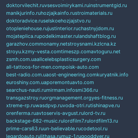
doktorvilechit.ru
vsesvoimirykami.ru
instrumentgid.ru
manikjurinfo.ru
hozjajkainfo.ru
stroimaterials.ru
doktoradvice.ru
selskoehozjajstvo.ru
otopleniehouse.ru
justinterior.ru
chastnyjdom.ru
mojateplica.ru
podelkimaster.ru
landshaftblog.ru
garazhov.com
monamy.net
stroysnami.kz
lcna.kz
stroyu.kz
my-vesta.com
timeszp.com
avtoguru.net
zsmh.com.ua
allcelebsplasticsurgery.com
all-tattoos-for-men.com
poisk-auto.com
best-radio.com.ua
ost-engineering.com
kuryatnik.info
euroshiny.com.ua
poremontuavto.com
searchus-nauti.ru
mirmam.info
smi366.ru
transgazstroy.ru
orgmanagement.org
yes-fitness.ru
xtreme-rp.ru
wasdpvp.ru
voda-otri.ru
tishinapve.ru
orenferma.ru
avtoservis-avgust.ru
lord-tv.ru
backstage-682-music.ru
lordfilm7.ru
lordfilm13.ru
prime-cars63.ru
un-believable.ru
codetool.ru
legardoauto.ru
lithasa.ru
muz-1.ru
gooddver.ru