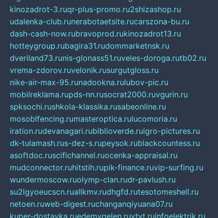
kinozadrot-3.ru
qr-plus-promo.ru
2shizashop.ru
udalenka-club.ru
nerabotaetsite.ru
carszona-bu.ru
dash-cash-now.ru
bravoprod.ru
kinozadrot13.ru
hotteygroup.ru
bagira31.ru
dommarketnsk.ru
dveriland73.ru
nis-glonass51.ru
veles-doroga.ru
tb02.ru
vrema-zdorov.ru
velonik.ru
surgutgloss.ru
nike-air-max-95.ru
nadookna.ru
lubov-pic.ru
mobilreklama.ru
pds-nn.ru
socrat2000.ru
vgurin.ru
spksochi.ru
shkola-klassika.ru
sabeonline.ru
mosoblfencing.ru
masteroptica.ru
lucomoria.ru
iration.ru
devanagari.ru
biblioverde.ru
igro-pictures.ru
dk-tulamash.ru
s-dez-s.ru
peysok.ru
blackcountess.ru
asoftdoc.ru
scifichannel.ru
ocenka-appraisal.ru
mudconnector.ru
hitstih.ru
pik-finance.ru
vip-surfing.ru
wundermoscow.ru
olymp-clan.ru
dr-pavlush.ru
su2lgyoeucscn.ru
allkmv.ru
dhgfd.ru
tesotomeshell.ru
netoen.ru
web-digest.ru
changanqiyuana07.ru
kuper-dostavka.ru
edemvgelen.ru
ytyt.ru
infoelektrik.ru