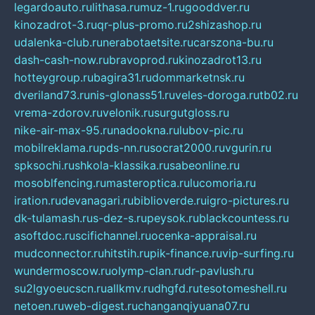
legardoauto.ru
lithasa.ru
muz-1.ru
gooddver.ru
kinozadrot-3.ru
qr-plus-promo.ru
2shizashop.ru
udalenka-club.ru
nerabotaetsite.ru
carszona-bu.ru
dash-cash-now.ru
bravoprod.ru
kinozadrot13.ru
hotteygroup.ru
bagira31.ru
dommarketnsk.ru
dveriland73.ru
nis-glonass51.ru
veles-doroga.ru
tb02.ru
vrema-zdorov.ru
velonik.ru
surgutgloss.ru
nike-air-max-95.ru
nadookna.ru
lubov-pic.ru
mobilreklama.ru
pds-nn.ru
socrat2000.ru
vgurin.ru
spksochi.ru
shkola-klassika.ru
sabeonline.ru
mosoblfencing.ru
masteroptica.ru
lucomoria.ru
iration.ru
devanagari.ru
biblioverde.ru
igro-pictures.ru
dk-tulamash.ru
s-dez-s.ru
peysok.ru
blackcountess.ru
asoftdoc.ru
scifichannel.ru
ocenka-appraisal.ru
mudconnector.ru
hitstih.ru
pik-finance.ru
vip-surfing.ru
wundermoscow.ru
olymp-clan.ru
dr-pavlush.ru
su2lgyoeucscn.ru
allkmv.ru
dhgfd.ru
tesotomeshell.ru
netoen.ru
web-digest.ru
changanqiyuana07.ru