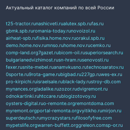
Актуальный каталог компаний по всей России
t25-tractor.ru
nashicveti.ru
alutex.spb.ru
fas.ru
gbmk.spb.ru
romania-today.ru
novoizol.ru
airheat-spb.ru
fisika.home.nov.ru
orakul.spb.ru
demo.home.nov.ru
mnso.ru
home.nov.ru
cemko.ru
comp-land.org
7gazet.ru
bicom-oil.ru
superiorsearch.ru
bulgarianedvizhimost.ru
sn-hram.ru
senovosti.ru
fexer.ru
snite-mebel.ru
anamvkusno.ru
technosaratov.ru
0sporte.ru
9rota-game.ru
bigbad.ru
227gp.ru
wes-ex.ru
pro-kirpichi.ru
israelsale.ru
black-lady.ru
stroy-db.com
mynances.org
ladalike.ru
zozor.ru
dvigremont.ru
odnokartinki.ru
htccare.ru
blogizotovoy.ru
oysters-digital.ru
o-remonte.org
remontdoma.com
myremont.org
portal-remonta.org
vyitikho.ru
mirjon.ru
superdeutsch.ru
mycrazystars.ru
filosofyfree.com
mypetslife.org
warren-buffett.org
greleon.com
sp-or.ru