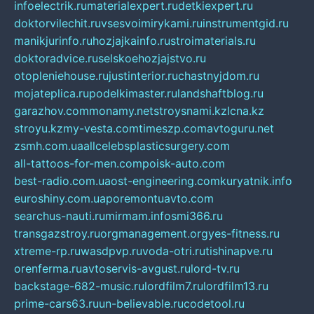
infoelectrik.ru
materialexpert.ru
detkiexpert.ru
doktorvilechit.ru
vsesvoimirykami.ru
instrumentgid.ru
manikjurinfo.ru
hozjajkainfo.ru
stroimaterials.ru
doktoradvice.ru
selskoehozjajstvo.ru
otopleniehouse.ru
justinterior.ru
chastnyjdom.ru
mojateplica.ru
podelkimaster.ru
landshaftblog.ru
garazhov.com
monamy.net
stroysnami.kz
lcna.kz
stroyu.kz
my-vesta.com
timeszp.com
avtoguru.net
zsmh.com.ua
allcelebsplasticsurgery.com
all-tattoos-for-men.com
poisk-auto.com
best-radio.com.ua
ost-engineering.com
kuryatnik.info
euroshiny.com.ua
poremontuavto.com
searchus-nauti.ru
mirmam.info
smi366.ru
transgazstroy.ru
orgmanagement.org
yes-fitness.ru
xtreme-rp.ru
wasdpvp.ru
voda-otri.ru
tishinapve.ru
orenferma.ru
avtoservis-avgust.ru
lord-tv.ru
backstage-682-music.ru
lordfilm7.ru
lordfilm13.ru
prime-cars63.ru
un-believable.ru
codetool.ru