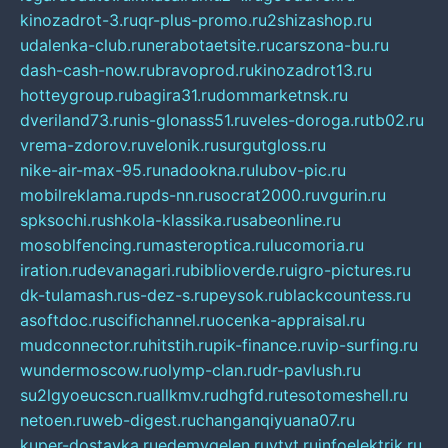
kinozadrot-3.ru
qr-plus-promo.ru
2shizashop.ru
udalenka-club.ru
nerabotaetsite.ru
carszona-bu.ru
dash-cash-now.ru
bravoprod.ru
kinozadrot13.ru
hotteygroup.ru
bagira31.ru
dommarketnsk.ru
dveriland73.ru
nis-glonass51.ru
veles-doroga.ru
tb02.ru
vrema-zdorov.ru
velonik.ru
surgutgloss.ru
nike-air-max-95.ru
nadookna.ru
lubov-pic.ru
mobilreklama.ru
pds-nn.ru
socrat2000.ru
vgurin.ru
spksochi.ru
shkola-klassika.ru
sabeonline.ru
mosoblfencing.ru
masteroptica.ru
lucomoria.ru
iration.ru
devanagari.ru
biblioverde.ru
igro-pictures.ru
dk-tulamash.ru
s-dez-s.ru
peysok.ru
blackcountess.ru
asoftdoc.ru
scifichannel.ru
ocenka-appraisal.ru
mudconnector.ru
hitstih.ru
pik-finance.ru
vip-surfing.ru
wundermoscow.ru
olymp-clan.ru
dr-pavlush.ru
su2lgyoeucscn.ru
allkmv.ru
dhgfd.ru
tesotomeshell.ru
netoen.ru
web-digest.ru
changanqiyuana07.ru
kuper-dostavka.ru
edemvgelen.ru
ytyt.ru
infoelektrik.ru