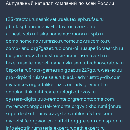
Актуальный каталог компаний по всей России
t25-tractor.ru
nashicveti.ru
alutex.spb.ru
fas.ru
gbmk.spb.ru
romania-today.ru
novoizol.ru
airheat-spb.ru
fisika.home.nov.ru
orakul.spb.ru
demo.home.nov.ru
mnso.ru
home.nov.ru
cemko.ru
comp-land.org
7gazet.ru
bicom-oil.ru
superiorsearch.ru
bulgarianedvizhimost.ru
sn-hram.ru
senovosti.ru
fexer.ru
snite-mebel.ru
anamvkusno.ru
technosaratov.ru
0sporte.ru
9rota-game.ru
bigbad.ru
227gp.ru
wes-ex.ru
pro-kirpichi.ru
israelsale.ru
black-lady.ru
stroy-db.com
mynances.org
ladalike.ru
zozor.ru
dvigremont.ru
odnokartinki.ru
htccare.ru
blogizotovoy.ru
oysters-digital.ru
o-remonte.org
remontdoma.com
myremont.org
portal-remonta.org
vyitikho.ru
mirjon.ru
superdeutsch.ru
mycrazystars.ru
filosofyfree.com
mypetslife.org
warren-buffett.org
greleon.com
sp-or.ru
infoelectrik.ru
materialexpert.ru
detkiexpert.ru