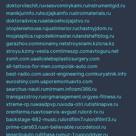
doktorvilechit.ru
vsesvoimirykami.ru
instrumentgid.ru
manikjurinfo.ru
hozjajkainfo.ru
stroimaterials.ru
doktoradvice.ru
selskoehozjajstvo.ru
otopleniehouse.ru
justinterior.ru
chastnyjdom.ru
mojateplica.ru
podelkimaster.ru
landshaftblog.ru
garazhov.com
monamy.net
stroysnami.kz
lcna.kz
stroyu.kz
my-vesta.com
timeszp.com
avtoguru.net
zsmh.com.ua
allcelebsplasticsurgery.com
all-tattoos-for-men.com
poisk-auto.com
best-radio.com.ua
ost-engineering.com
kuryatnik.info
euroshiny.com.ua
poremontuavto.com
searchus-nauti.ru
mirmam.info
smi366.ru
transgazstroy.ru
orgmanagement.org
yes-fitness.ru
xtreme-rp.ru
wasdpvp.ru
voda-otri.ru
tishinapve.ru
orenferma.ru
avtoservis-avgust.ru
lord-tv.ru
backstage-682-music.ru
lordfilm7.ru
lordfilm13.ru
prime-cars63.ru
un-believable.ru
codetool.ru
legardoauto.ru
lithasa.ru
muz-1.ru
gooddver.ru