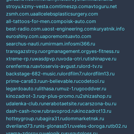
stroyu.kz
my-vesta.com
timeszp.com
avtoguru.net
zsmh.com.ua
allcelebsplasticsurgery.com
all-tattoos-for-men.com
poisk-auto.com
best-radio.com.ua
ost-engineering.com
kuryatnik.info
euroshiny.com.ua
poremontuavto.com
searchus-nauti.ru
mirmam.info
smi366.ru
transgazstroy.ru
orgmanagement.org
yes-fitness.ru
xtreme-rp.ru
wasdpvp.ru
voda-otri.ru
tishinapve.ru
orenferma.ru
avtoservis-avgust.ru
lord-tv.ru
backstage-682-music.ru
lordfilm7.ru
lordfilm13.ru
prime-cars63.ru
un-believable.ru
codetool.ru
legardoauto.ru
lithasa.ru
muz-1.ru
gooddver.ru
kinozadrot-3.ru
qr-plus-promo.ru
2shizashop.ru
udalenka-club.ru
nerabotaetsite.ru
carszona-bu.ru
dash-cash-now.ru
bravoprod.ru
kinozadrot13.ru
hotteygroup.ru
bagira31.ru
dommarketnsk.ru
dveriland73.ru
nis-glonass51.ru
veles-doroga.ru
tb02.ru
vrema-zdorov.ru
velonik.ru
surgutgloss.ru