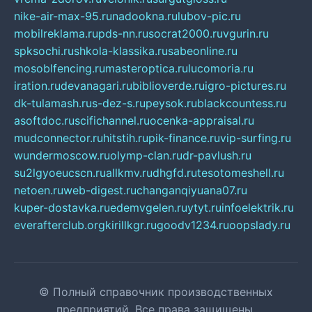
nike-air-max-95.ru
nadookna.ru
lubov-pic.ru
mobilreklama.ru
pds-nn.ru
socrat2000.ru
vgurin.ru
spksochi.ru
shkola-klassika.ru
sabeonline.ru
mosoblfencing.ru
masteroptica.ru
lucomoria.ru
iration.ru
devanagari.ru
biblioverde.ru
igro-pictures.ru
dk-tulamash.ru
s-dez-s.ru
peysok.ru
blackcountess.ru
asoftdoc.ru
scifichannel.ru
ocenka-appraisal.ru
mudconnector.ru
hitstih.ru
pik-finance.ru
vip-surfing.ru
wundermoscow.ru
olymp-clan.ru
dr-pavlush.ru
su2lgyoeucscn.ru
allkmv.ru
dhgfd.ru
tesotomeshell.ru
netoen.ru
web-digest.ru
changanqiyuana07.ru
kuper-dostavka.ru
edemvgelen.ru
ytyt.ru
infoelektrik.ru
everafterclub.org
kirillkgr.ru
goodv1234.ru
oopslady.ru
© Полный справочник производственных
предприятий. Все права защищены.