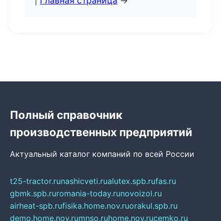
|
Главная страница
→
Полный справочник
производственных предприятий
Актуальный каталог компаний по всей России
t25-tractor.ru
nashicveti.ru
alutex.spb.ru
fas.ru
gbmk.spb.ru
romania-today.ru
novoizol.ru
airheat-spb.ru
fisika.home.nov.ru
orakul.spb.ru
demo.home.nov.ru
mnso.ru
home.nov.ru
cemko.ru