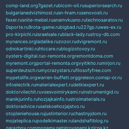
comp-land.org
7gazet.ru
bicom-oil.ru
superiorsearch.ru
bulgarianedvizhimost.ru
sn-hram.ru
senovosti.ru
fexer.ru
snite-mebel.ru
anamvkusno.ru
technosaratov.ru
0sporte.ru
9rota-game.ru
bigbad.ru
227gp.ru
wes-ex.ru
pro-kirpichi.ru
israelsale.ru
black-lady.ru
stroy-db.com
mynances.org
ladalike.ru
zozor.ru
dvigremont.ru
odnokartinki.ru
htccare.ru
blogizotovoy.ru
oysters-digital.ru
o-remonte.org
remontdoma.com
myremont.org
portal-remonta.org
vyitikho.ru
mirjon.ru
superdeutsch.ru
mycrazystars.ru
filosofyfree.com
mypetslife.org
warren-buffett.org
greleon.com
sp-or.ru
infoelectrik.ru
materialexpert.ru
detkiexpert.ru
doktorvilechit.ru
vsesvoimirykami.ru
instrumentgid.ru
manikjurinfo.ru
hozjajkainfo.ru
stroimaterials.ru
doktoradvice.ru
selskoehozjajstvo.ru
otopleniehouse.ru
justinterior.ru
chastnyjdom.ru
mojateplica.ru
podelkimaster.ru
landshaftblog.ru
garazhov.com
monamy.net
stroysnami.kz
lcna.kz