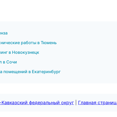
енза
хнические работы в Тюмень
линг в Новокузнецк
л в Сочи
ка помещений в Екатеринбург
-Кавказский федеральный округ
|
Главная страниц