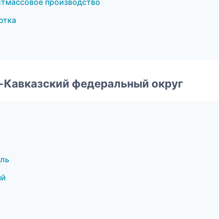
стмассовое производство
отка
о-Кавказский федеральный округ
оль
ый