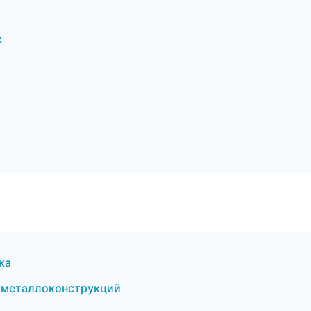
к
ка
 металлоконструкций