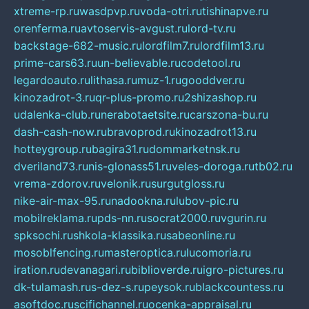
xtreme-rp.ru
wasdpvp.ru
voda-otri.ru
tishinapve.ru
orenferma.ru
avtoservis-avgust.ru
lord-tv.ru
backstage-682-music.ru
lordfilm7.ru
lordfilm13.ru
prime-cars63.ru
un-believable.ru
codetool.ru
legardoauto.ru
lithasa.ru
muz-1.ru
gooddver.ru
kinozadrot-3.ru
qr-plus-promo.ru
2shizashop.ru
udalenka-club.ru
nerabotaetsite.ru
carszona-bu.ru
dash-cash-now.ru
bravoprod.ru
kinozadrot13.ru
hotteygroup.ru
bagira31.ru
dommarketnsk.ru
dveriland73.ru
nis-glonass51.ru
veles-doroga.ru
tb02.ru
vrema-zdorov.ru
velonik.ru
surgutgloss.ru
nike-air-max-95.ru
nadookna.ru
lubov-pic.ru
mobilreklama.ru
pds-nn.ru
socrat2000.ru
vgurin.ru
spksochi.ru
shkola-klassika.ru
sabeonline.ru
mosoblfencing.ru
masteroptica.ru
lucomoria.ru
iration.ru
devanagari.ru
biblioverde.ru
igro-pictures.ru
dk-tulamash.ru
s-dez-s.ru
peysok.ru
blackcountess.ru
asoftdoc.ru
scifichannel.ru
ocenka-appraisal.ru