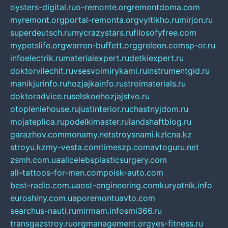
oysters-digital.ru
o-remonte.org
remontdoma.com
myremont.org
portal-remonta.org
vyitikho.ru
mirjon.ru
superdeutsch.ru
mycrazystars.ru
filosofyfree.com
mypetslife.org
warren-buffett.org
greleon.com
sp-or.ru
infoelectrik.ru
materialexpert.ru
detkiexpert.ru
doktorvilechit.ru
vsesvoimirykami.ru
instrumentgid.ru
manikjurinfo.ru
hozjajkainfo.ru
stroimaterials.ru
doktoradvice.ru
selskoehozjajstvo.ru
otopleniehouse.ru
justinterior.ru
chastnyjdom.ru
mojateplica.ru
podelkimaster.ru
landshaftblog.ru
garazhov.com
monamy.net
stroysnami.kz
lcna.kz
stroyu.kz
my-vesta.com
timeszp.com
avtoguru.net
zsmh.com.ua
allcelebsplasticsurgery.com
all-tattoos-for-men.com
poisk-auto.com
best-radio.com.ua
ost-engineering.com
kuryatnik.info
euroshiny.com.ua
poremontuavto.com
searchus-nauti.ru
mirmam.info
smi366.ru
transgazstroy.ru
orgmanagement.org
yes-fitness.ru