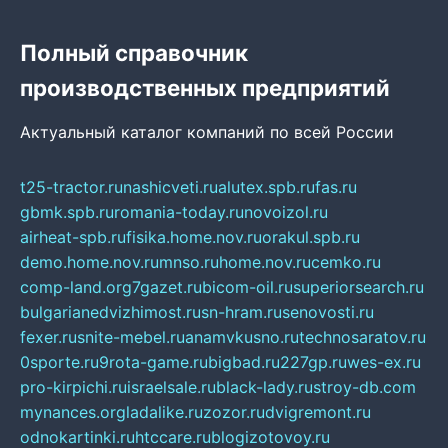
Полный справочник
производственных предприятий
Актуальный каталог компаний по всей России
t25-tractor.ru
nashicveti.ru
alutex.spb.ru
fas.ru
gbmk.spb.ru
romania-today.ru
novoizol.ru
airheat-spb.ru
fisika.home.nov.ru
orakul.spb.ru
demo.home.nov.ru
mnso.ru
home.nov.ru
cemko.ru
comp-land.org
7gazet.ru
bicom-oil.ru
superiorsearch.ru
bulgarianedvizhimost.ru
sn-hram.ru
senovosti.ru
fexer.ru
snite-mebel.ru
anamvkusno.ru
technosaratov.ru
0sporte.ru
9rota-game.ru
bigbad.ru
227gp.ru
wes-ex.ru
pro-kirpichi.ru
israelsale.ru
black-lady.ru
stroy-db.com
mynances.org
ladalike.ru
zozor.ru
dvigremont.ru
odnokartinki.ru
htccare.ru
blogizotovoy.ru