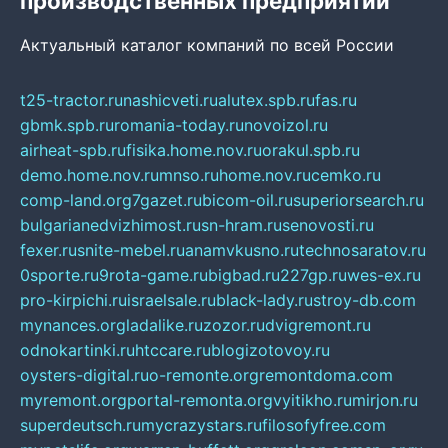
производственных предприятий
Актуальный каталог компаний по всей России
t25-tractor.ru
nashicveti.ru
alutex.spb.ru
fas.ru
gbmk.spb.ru
romania-today.ru
novoizol.ru
airheat-spb.ru
fisika.home.nov.ru
orakul.spb.ru
demo.home.nov.ru
mnso.ru
home.nov.ru
cemko.ru
comp-land.org
7gazet.ru
bicom-oil.ru
superiorsearch.ru
bulgarianedvizhimost.ru
sn-hram.ru
senovosti.ru
fexer.ru
snite-mebel.ru
anamvkusno.ru
technosaratov.ru
0sporte.ru
9rota-game.ru
bigbad.ru
227gp.ru
wes-ex.ru
pro-kirpichi.ru
israelsale.ru
black-lady.ru
stroy-db.com
mynances.org
ladalike.ru
zozor.ru
dvigremont.ru
odnokartinki.ru
htccare.ru
blogizotovoy.ru
oysters-digital.ru
o-remonte.org
remontdoma.com
myremont.org
portal-remonta.org
vyitikho.ru
mirjon.ru
superdeutsch.ru
mycrazystars.ru
filosofyfree.com