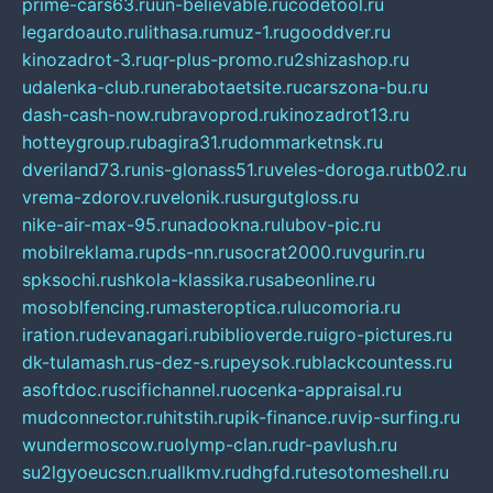
prime-cars63.ru
un-believable.ru
codetool.ru
legardoauto.ru
lithasa.ru
muz-1.ru
gooddver.ru
kinozadrot-3.ru
qr-plus-promo.ru
2shizashop.ru
udalenka-club.ru
nerabotaetsite.ru
carszona-bu.ru
dash-cash-now.ru
bravoprod.ru
kinozadrot13.ru
hotteygroup.ru
bagira31.ru
dommarketnsk.ru
dveriland73.ru
nis-glonass51.ru
veles-doroga.ru
tb02.ru
vrema-zdorov.ru
velonik.ru
surgutgloss.ru
nike-air-max-95.ru
nadookna.ru
lubov-pic.ru
mobilreklama.ru
pds-nn.ru
socrat2000.ru
vgurin.ru
spksochi.ru
shkola-klassika.ru
sabeonline.ru
mosoblfencing.ru
masteroptica.ru
lucomoria.ru
iration.ru
devanagari.ru
biblioverde.ru
igro-pictures.ru
dk-tulamash.ru
s-dez-s.ru
peysok.ru
blackcountess.ru
asoftdoc.ru
scifichannel.ru
ocenka-appraisal.ru
mudconnector.ru
hitstih.ru
pik-finance.ru
vip-surfing.ru
wundermoscow.ru
olymp-clan.ru
dr-pavlush.ru
su2lgyoeucscn.ru
allkmv.ru
dhgfd.ru
tesotomeshell.ru