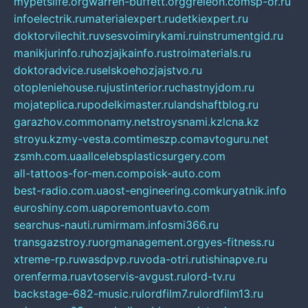
mypetslife.org
warren-buffett.org
greleon.com
sp-or.ru
infoelectrik.ru
materialexpert.ru
detkiexpert.ru
doktorvilechit.ru
vsesvoimirykami.ru
instrumentgid.ru
manikjurinfo.ru
hozjajkainfo.ru
stroimaterials.ru
doktoradvice.ru
selskoehozjajstvo.ru
otopleniehouse.ru
justinterior.ru
chastnyjdom.ru
mojateplica.ru
podelkimaster.ru
landshaftblog.ru
garazhov.com
monamy.net
stroysnami.kz
lcna.kz
stroyu.kz
my-vesta.com
timeszp.com
avtoguru.net
zsmh.com.ua
allcelebsplasticsurgery.com
all-tattoos-for-men.com
poisk-auto.com
best-radio.com.ua
ost-engineering.com
kuryatnik.info
euroshiny.com.ua
poremontuavto.com
searchus-nauti.ru
mirmam.info
smi366.ru
transgazstroy.ru
orgmanagement.org
yes-fitness.ru
xtreme-rp.ru
wasdpvp.ru
voda-otri.ru
tishinapve.ru
orenferma.ru
avtoservis-avgust.ru
lord-tv.ru
backstage-682-music.ru
lordfilm7.ru
lordfilm13.ru