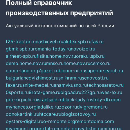
Полный справочник
производственных предприятий
Актуальный каталог компаний по всей России
t25-tractor.ru
nashicveti.ru
alutex.spb.ru
fas.ru
gbmk.spb.ru
romania-today.ru
novoizol.ru
airheat-spb.ru
fisika.home.nov.ru
orakul.spb.ru
demo.home.nov.ru
mnso.ru
home.nov.ru
cemko.ru
comp-land.org
7gazet.ru
bicom-oil.ru
superiorsearch.ru
bulgarianedvizhimost.ru
sn-hram.ru
senovosti.ru
fexer.ru
snite-mebel.ru
anamvkusno.ru
technosaratov.ru
0sporte.ru
9rota-game.ru
bigbad.ru
227gp.ru
wes-ex.ru
pro-kirpichi.ru
israelsale.ru
black-lady.ru
stroy-db.com
mynances.org
ladalike.ru
zozor.ru
dvigremont.ru
odnokartinki.ru
htccare.ru
blogizotovoy.ru
oysters-digital.ru
o-remonte.org
remontdoma.com
myremont.org
portal-remonta.org
vyitikho.ru
mirjon.ru