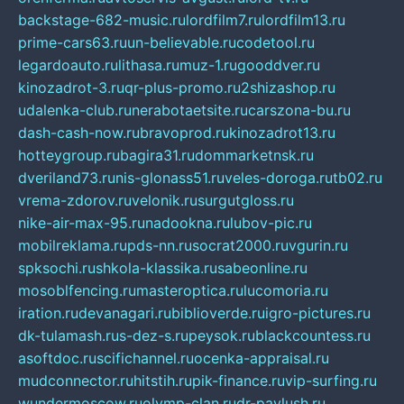
backstage-682-music.ru
lordfilm7.ru
lordfilm13.ru
prime-cars63.ru
un-believable.ru
codetool.ru
legardoauto.ru
lithasa.ru
muz-1.ru
gooddver.ru
kinozadrot-3.ru
qr-plus-promo.ru
2shizashop.ru
udalenka-club.ru
nerabotaetsite.ru
carszona-bu.ru
dash-cash-now.ru
bravoprod.ru
kinozadrot13.ru
hotteygroup.ru
bagira31.ru
dommarketnsk.ru
dveriland73.ru
nis-glonass51.ru
veles-doroga.ru
tb02.ru
vrema-zdorov.ru
velonik.ru
surgutgloss.ru
nike-air-max-95.ru
nadookna.ru
lubov-pic.ru
mobilreklama.ru
pds-nn.ru
socrat2000.ru
vgurin.ru
spksochi.ru
shkola-klassika.ru
sabeonline.ru
mosoblfencing.ru
masteroptica.ru
lucomoria.ru
iration.ru
devanagari.ru
biblioverde.ru
igro-pictures.ru
dk-tulamash.ru
s-dez-s.ru
peysok.ru
blackcountess.ru
asoftdoc.ru
scifichannel.ru
ocenka-appraisal.ru
mudconnector.ru
hitstih.ru
pik-finance.ru
vip-surfing.ru
wundermoscow.ru
olymp-clan.ru
dr-pavlush.ru