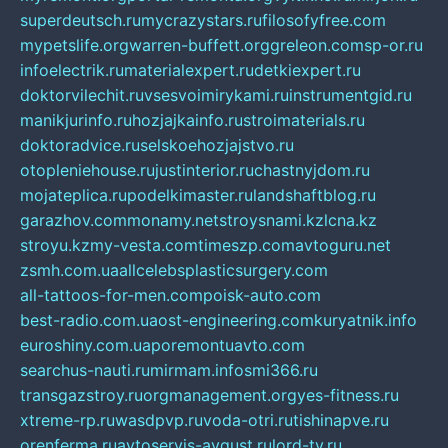
superdeutsch.ru
mycrazystars.ru
filosofyfree.com
mypetslife.org
warren-buffett.org
greleon.com
sp-or.ru
infoelectrik.ru
materialexpert.ru
detkiexpert.ru
doktorvilechit.ru
vsesvoimirykami.ru
instrumentgid.ru
manikjurinfo.ru
hozjajkainfo.ru
stroimaterials.ru
doktoradvice.ru
selskoehozjajstvo.ru
otopleniehouse.ru
justinterior.ru
chastnyjdom.ru
mojateplica.ru
podelkimaster.ru
landshaftblog.ru
garazhov.com
monamy.net
stroysnami.kz
lcna.kz
stroyu.kz
my-vesta.com
timeszp.com
avtoguru.net
zsmh.com.ua
allcelebsplasticsurgery.com
all-tattoos-for-men.com
poisk-auto.com
best-radio.com.ua
ost-engineering.com
kuryatnik.info
euroshiny.com.ua
poremontuavto.com
searchus-nauti.ru
mirmam.info
smi366.ru
transgazstroy.ru
orgmanagement.org
yes-fitness.ru
xtreme-rp.ru
wasdpvp.ru
voda-otri.ru
tishinapve.ru
orenferma.ru
avtoservis-avgust.ru
lord-tv.ru