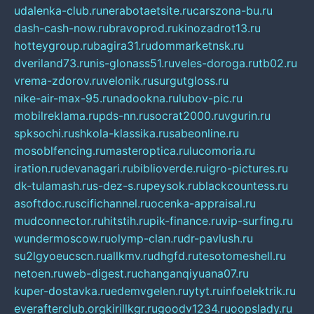
udalenka-club.ru
nerabotaetsite.ru
carszona-bu.ru
dash-cash-now.ru
bravoprod.ru
kinozadrot13.ru
hotteygroup.ru
bagira31.ru
dommarketnsk.ru
dveriland73.ru
nis-glonass51.ru
veles-doroga.ru
tb02.ru
vrema-zdorov.ru
velonik.ru
surgutgloss.ru
nike-air-max-95.ru
nadookna.ru
lubov-pic.ru
mobilreklama.ru
pds-nn.ru
socrat2000.ru
vgurin.ru
spksochi.ru
shkola-klassika.ru
sabeonline.ru
mosoblfencing.ru
masteroptica.ru
lucomoria.ru
iration.ru
devanagari.ru
biblioverde.ru
igro-pictures.ru
dk-tulamash.ru
s-dez-s.ru
peysok.ru
blackcountess.ru
asoftdoc.ru
scifichannel.ru
ocenka-appraisal.ru
mudconnector.ru
hitstih.ru
pik-finance.ru
vip-surfing.ru
wundermoscow.ru
olymp-clan.ru
dr-pavlush.ru
su2lgyoeucscn.ru
allkmv.ru
dhgfd.ru
tesotomeshell.ru
netoen.ru
web-digest.ru
changanqiyuana07.ru
kuper-dostavka.ru
edemvgelen.ru
ytyt.ru
infoelektrik.ru
everafterclub.org
kirillkgr.ru
goodv1234.ru
oopslady.ru