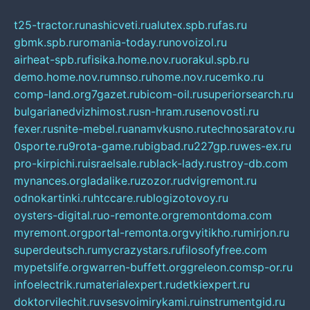
t25-tractor.ru
nashicveti.ru
alutex.spb.ru
fas.ru
gbmk.spb.ru
romania-today.ru
novoizol.ru
airheat-spb.ru
fisika.home.nov.ru
orakul.spb.ru
demo.home.nov.ru
mnso.ru
home.nov.ru
cemko.ru
comp-land.org
7gazet.ru
bicom-oil.ru
superiorsearch.ru
bulgarianedvizhimost.ru
sn-hram.ru
senovosti.ru
fexer.ru
snite-mebel.ru
anamvkusno.ru
technosaratov.ru
0sporte.ru
9rota-game.ru
bigbad.ru
227gp.ru
wes-ex.ru
pro-kirpichi.ru
israelsale.ru
black-lady.ru
stroy-db.com
mynances.org
ladalike.ru
zozor.ru
dvigremont.ru
odnokartinki.ru
htccare.ru
blogizotovoy.ru
oysters-digital.ru
o-remonte.org
remontdoma.com
myremont.org
portal-remonta.org
vyitikho.ru
mirjon.ru
superdeutsch.ru
mycrazystars.ru
filosofyfree.com
mypetslife.org
warren-buffett.org
greleon.com
sp-or.ru
infoelectrik.ru
materialexpert.ru
detkiexpert.ru
doktorvilechit.ru
vsesvoimirykami.ru
instrumentgid.ru