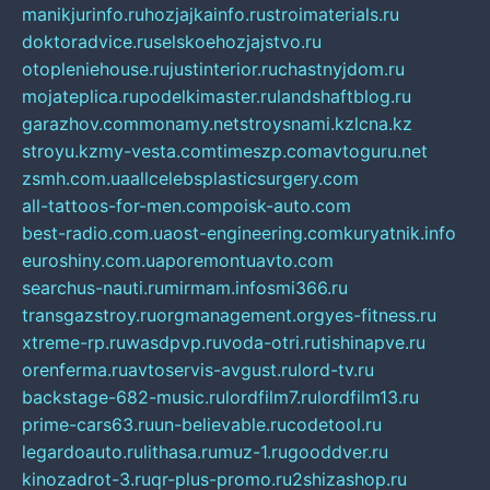
manikjurinfo.ru
hozjajkainfo.ru
stroimaterials.ru
doktoradvice.ru
selskoehozjajstvo.ru
otopleniehouse.ru
justinterior.ru
chastnyjdom.ru
mojateplica.ru
podelkimaster.ru
landshaftblog.ru
garazhov.com
monamy.net
stroysnami.kz
lcna.kz
stroyu.kz
my-vesta.com
timeszp.com
avtoguru.net
zsmh.com.ua
allcelebsplasticsurgery.com
all-tattoos-for-men.com
poisk-auto.com
best-radio.com.ua
ost-engineering.com
kuryatnik.info
euroshiny.com.ua
poremontuavto.com
searchus-nauti.ru
mirmam.info
smi366.ru
transgazstroy.ru
orgmanagement.org
yes-fitness.ru
xtreme-rp.ru
wasdpvp.ru
voda-otri.ru
tishinapve.ru
orenferma.ru
avtoservis-avgust.ru
lord-tv.ru
backstage-682-music.ru
lordfilm7.ru
lordfilm13.ru
prime-cars63.ru
un-believable.ru
codetool.ru
legardoauto.ru
lithasa.ru
muz-1.ru
gooddver.ru
kinozadrot-3.ru
qr-plus-promo.ru
2shizashop.ru