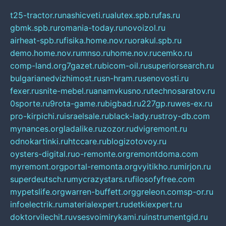
t25-tractor.ru
nashicveti.ru
alutex.spb.ru
fas.ru
gbmk.spb.ru
romania-today.ru
novoizol.ru
airheat-spb.ru
fisika.home.nov.ru
orakul.spb.ru
demo.home.nov.ru
mnso.ru
home.nov.ru
cemko.ru
comp-land.org
7gazet.ru
bicom-oil.ru
superiorsearch.ru
bulgarianedvizhimost.ru
sn-hram.ru
senovosti.ru
fexer.ru
snite-mebel.ru
anamvkusno.ru
technosaratov.ru
0sporte.ru
9rota-game.ru
bigbad.ru
227gp.ru
wes-ex.ru
pro-kirpichi.ru
israelsale.ru
black-lady.ru
stroy-db.com
mynances.org
ladalike.ru
zozor.ru
dvigremont.ru
odnokartinki.ru
htccare.ru
blogizotovoy.ru
oysters-digital.ru
o-remonte.org
remontdoma.com
myremont.org
portal-remonta.org
vyitikho.ru
mirjon.ru
superdeutsch.ru
mycrazystars.ru
filosofyfree.com
mypetslife.org
warren-buffett.org
greleon.com
sp-or.ru
infoelectrik.ru
materialexpert.ru
detkiexpert.ru
doktorvilechit.ru
vsesvoimirykami.ru
instrumentgid.ru