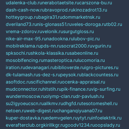
udalenka-club.ru
nerabotaetsite.ru
carszona-bu.ru
dash-cash-now.ru
bravoprod.ru
kinozadrot13.ru
hotteygroup.ru
bagira31.ru
dommarketnsk.ru
dveriland73.ru
nis-glonass51.ru
veles-doroga.ru
tb02.ru
vrema-zdorov.ru
velonik.ru
surgutgloss.ru
nike-air-max-95.ru
nadookna.ru
lubov-pic.ru
mobilreklama.ru
pds-nn.ru
socrat2000.ru
vgurin.ru
spksochi.ru
shkola-klassika.ru
sabeonline.ru
mosoblfencing.ru
masteroptica.ru
lucomoria.ru
iration.ru
devanagari.ru
biblioverde.ru
igro-pictures.ru
dk-tulamash.ru
s-dez-s.ru
peysok.ru
blackcountess.ru
asoftdoc.ru
scifichannel.ru
ocenka-appraisal.ru
mudconnector.ru
hitstih.ru
pik-finance.ru
vip-surfing.ru
wundermoscow.ru
olymp-clan.ru
dr-pavlush.ru
su2lgyoeucscn.ru
allkmv.ru
dhgfd.ru
tesotomeshell.ru
netoen.ru
web-digest.ru
changanqiyuana07.ru
kuper-dostavka.ru
edemvgelen.ru
ytyt.ru
infoelektrik.ru
everafterclub.org
kirillkgr.ru
goodv1234.ru
oopslady.ru