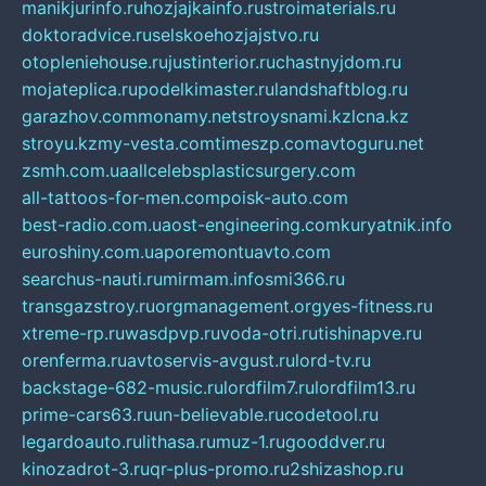
manikjurinfo.ru
hozjajkainfo.ru
stroimaterials.ru
doktoradvice.ru
selskoehozjajstvo.ru
otopleniehouse.ru
justinterior.ru
chastnyjdom.ru
mojateplica.ru
podelkimaster.ru
landshaftblog.ru
garazhov.com
monamy.net
stroysnami.kz
lcna.kz
stroyu.kz
my-vesta.com
timeszp.com
avtoguru.net
zsmh.com.ua
allcelebsplasticsurgery.com
all-tattoos-for-men.com
poisk-auto.com
best-radio.com.ua
ost-engineering.com
kuryatnik.info
euroshiny.com.ua
poremontuavto.com
searchus-nauti.ru
mirmam.info
smi366.ru
transgazstroy.ru
orgmanagement.org
yes-fitness.ru
xtreme-rp.ru
wasdpvp.ru
voda-otri.ru
tishinapve.ru
orenferma.ru
avtoservis-avgust.ru
lord-tv.ru
backstage-682-music.ru
lordfilm7.ru
lordfilm13.ru
prime-cars63.ru
un-believable.ru
codetool.ru
legardoauto.ru
lithasa.ru
muz-1.ru
gooddver.ru
kinozadrot-3.ru
qr-plus-promo.ru
2shizashop.ru