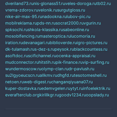
dveriland73.ru
nis-glonass51.ru
veles-doroga.ru
tb02.ru
vrema-zdorov.ru
velonik.ru
surgutgloss.ru
nike-air-max-95.ru
nadookna.ru
lubov-pic.ru
mobilreklama.ru
pds-nn.ru
socrat2000.ru
vgurin.ru
spksochi.ru
shkola-klassika.ru
sabeonline.ru
mosoblfencing.ru
masteroptica.ru
lucomoria.ru
iration.ru
devanagari.ru
biblioverde.ru
igro-pictures.ru
dk-tulamash.ru
s-dez-s.ru
peysok.ru
blackcountess.ru
asoftdoc.ru
scifichannel.ru
ocenka-appraisal.ru
mudconnector.ru
hitstih.ru
pik-finance.ru
vip-surfing.ru
wundermoscow.ru
olymp-clan.ru
dr-pavlush.ru
su2lgyoeucscn.ru
allkmv.ru
dhgfd.ru
tesotomeshell.ru
netoen.ru
web-digest.ru
changanqiyuana07.ru
kuper-dostavka.ru
edemvgelen.ru
ytyt.ru
infoelektrik.ru
everafterclub.org
kirillkgr.ru
goodv1234.ru
oopslady.ru