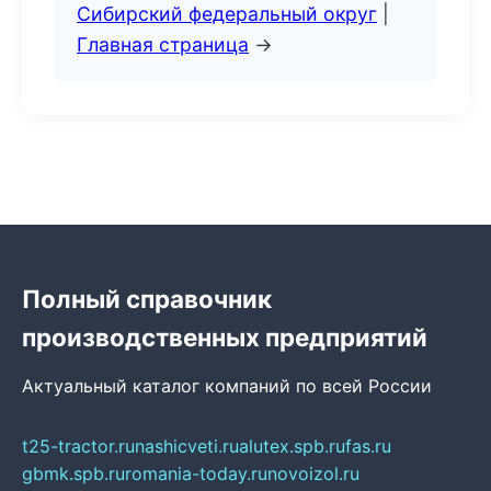
Сибирский федеральный округ
|
Главная страница
→
Полный справочник
производственных предприятий
Актуальный каталог компаний по всей России
t25-tractor.ru
nashicveti.ru
alutex.spb.ru
fas.ru
gbmk.spb.ru
romania-today.ru
novoizol.ru