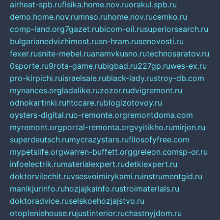
airheat-spb.ru
fisika.home.nov.ru
orakul.spb.ru
demo.home.nov.ru
mnso.ru
home.nov.ru
cemko.ru
comp-land.org
7gazet.ru
bicom-oil.ru
superiorsearch.ru
bulgarianedvizhimost.ru
sn-hram.ru
senovosti.ru
fexer.ru
snite-mebel.ru
anamvkusno.ru
technosaratov.ru
0sporte.ru
9rota-game.ru
bigbad.ru
227gp.ru
wes-ex.ru
pro-kirpichi.ru
israelsale.ru
black-lady.ru
stroy-db.com
mynances.org
ladalike.ru
zozor.ru
dvigremont.ru
odnokartinki.ru
htccare.ru
blogizotovoy.ru
oysters-digital.ru
o-remonte.org
remontdoma.com
myremont.org
portal-remonta.org
vyitikho.ru
mirjon.ru
superdeutsch.ru
mycrazystars.ru
filosofyfree.com
mypetslife.org
warren-buffett.org
greleon.com
sp-or.ru
infoelectrik.ru
materialexpert.ru
detkiexpert.ru
doktorvilechit.ru
vsesvoimirykami.ru
instrumentgid.ru
manikjurinfo.ru
hozjajkainfo.ru
stroimaterials.ru
doktoradvice.ru
selskoehozjajstvo.ru
otopleniehouse.ru
justinterior.ru
chastnyjdom.ru