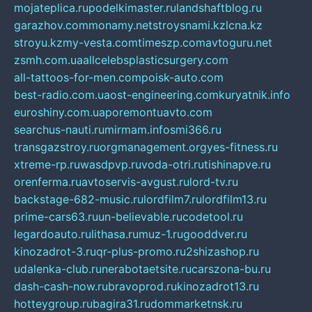
mojateplica.ru
podelkimaster.ru
landshaftblog.ru
garazhov.com
monamy.net
stroysnami.kz
lcna.kz
stroyu.kz
my-vesta.com
timeszp.com
avtoguru.net
zsmh.com.ua
allcelebsplasticsurgery.com
all-tattoos-for-men.com
poisk-auto.com
best-radio.com.ua
ost-engineering.com
kuryatnik.info
euroshiny.com.ua
poremontuavto.com
searchus-nauti.ru
mirmam.info
smi366.ru
transgazstroy.ru
orgmanagement.org
yes-fitness.ru
xtreme-rp.ru
wasdpvp.ru
voda-otri.ru
tishinapve.ru
orenferma.ru
avtoservis-avgust.ru
lord-tv.ru
backstage-682-music.ru
lordfilm7.ru
lordfilm13.ru
prime-cars63.ru
un-believable.ru
codetool.ru
legardoauto.ru
lithasa.ru
muz-1.ru
gooddver.ru
kinozadrot-3.ru
qr-plus-promo.ru
2shizashop.ru
udalenka-club.ru
nerabotaetsite.ru
carszona-bu.ru
dash-cash-now.ru
bravoprod.ru
kinozadrot13.ru
hotteygroup.ru
bagira31.ru
dommarketnsk.ru