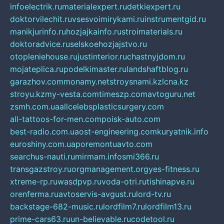
infoelectrik.ru
materialexpert.ru
detkiexpert.ru
doktorvilechit.ru
vsesvoimirykami.ru
instrumentgid.ru
manikjurinfo.ru
hozjajkainfo.ru
stroimaterials.ru
doktoradvice.ru
selskoehozjajstvo.ru
otopleniehouse.ru
justinterior.ru
chastnyjdom.ru
mojateplica.ru
podelkimaster.ru
landshaftblog.ru
garazhov.com
monamy.net
stroysnami.kz
lcna.kz
stroyu.kz
my-vesta.com
timeszp.com
avtoguru.net
zsmh.com.ua
allcelebsplasticsurgery.com
all-tattoos-for-men.com
poisk-auto.com
best-radio.com.ua
ost-engineering.com
kuryatnik.info
euroshiny.com.ua
poremontuavto.com
searchus-nauti.ru
mirmam.info
smi366.ru
transgazstroy.ru
orgmanagement.org
yes-fitness.ru
xtreme-rp.ru
wasdpvp.ru
voda-otri.ru
tishinapve.ru
orenferma.ru
avtoservis-avgust.ru
lord-tv.ru
backstage-682-music.ru
lordfilm7.ru
lordfilm13.ru
prime-cars63.ru
un-believable.ru
codetool.ru