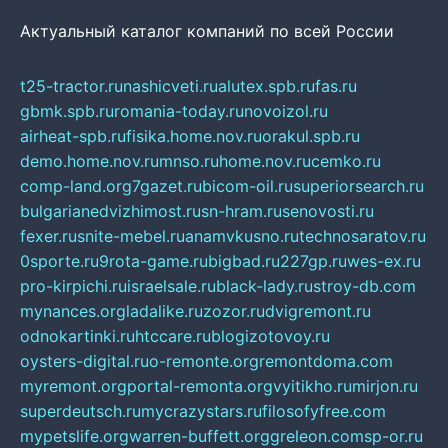
Актуальный каталог компаний по всей России
t25-tractor.ru
nashicveti.ru
alutex.spb.ru
fas.ru
gbmk.spb.ru
romania-today.ru
novoizol.ru
airheat-spb.ru
fisika.home.nov.ru
orakul.spb.ru
demo.home.nov.ru
mnso.ru
home.nov.ru
cemko.ru
comp-land.org
7gazet.ru
bicom-oil.ru
superiorsearch.ru
bulgarianedvizhimost.ru
sn-hram.ru
senovosti.ru
fexer.ru
snite-mebel.ru
anamvkusno.ru
technosaratov.ru
0sporte.ru
9rota-game.ru
bigbad.ru
227gp.ru
wes-ex.ru
pro-kirpichi.ru
israelsale.ru
black-lady.ru
stroy-db.com
mynances.org
ladalike.ru
zozor.ru
dvigremont.ru
odnokartinki.ru
htccare.ru
blogizotovoy.ru
oysters-digital.ru
o-remonte.org
remontdoma.com
myremont.org
portal-remonta.org
vyitikho.ru
mirjon.ru
superdeutsch.ru
mycrazystars.ru
filosofyfree.com
mypetslife.org
warren-buffett.org
greleon.com
sp-or.ru