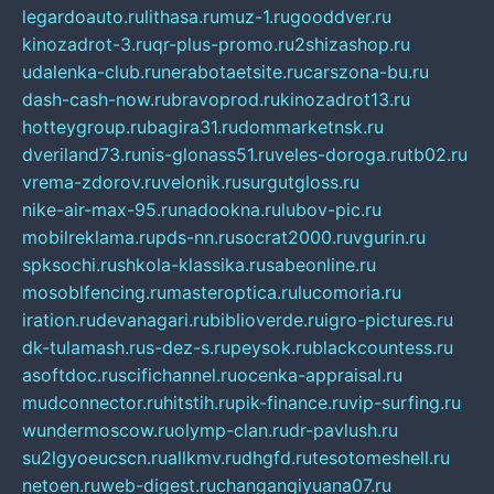
legardoauto.ru
lithasa.ru
muz-1.ru
gooddver.ru
kinozadrot-3.ru
qr-plus-promo.ru
2shizashop.ru
udalenka-club.ru
nerabotaetsite.ru
carszona-bu.ru
dash-cash-now.ru
bravoprod.ru
kinozadrot13.ru
hotteygroup.ru
bagira31.ru
dommarketnsk.ru
dveriland73.ru
nis-glonass51.ru
veles-doroga.ru
tb02.ru
vrema-zdorov.ru
velonik.ru
surgutgloss.ru
nike-air-max-95.ru
nadookna.ru
lubov-pic.ru
mobilreklama.ru
pds-nn.ru
socrat2000.ru
vgurin.ru
spksochi.ru
shkola-klassika.ru
sabeonline.ru
mosoblfencing.ru
masteroptica.ru
lucomoria.ru
iration.ru
devanagari.ru
biblioverde.ru
igro-pictures.ru
dk-tulamash.ru
s-dez-s.ru
peysok.ru
blackcountess.ru
asoftdoc.ru
scifichannel.ru
ocenka-appraisal.ru
mudconnector.ru
hitstih.ru
pik-finance.ru
vip-surfing.ru
wundermoscow.ru
olymp-clan.ru
dr-pavlush.ru
su2lgyoeucscn.ru
allkmv.ru
dhgfd.ru
tesotomeshell.ru
netoen.ru
web-digest.ru
changanqiyuana07.ru