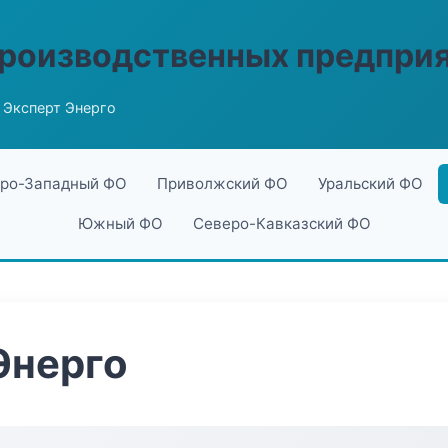
производственных предпри
 Эксперт Энерго
ро-Западный ФО
Приволжский ФО
Уральский ФО
Южный ФО
Северо-Кавказский ФО
Энерго