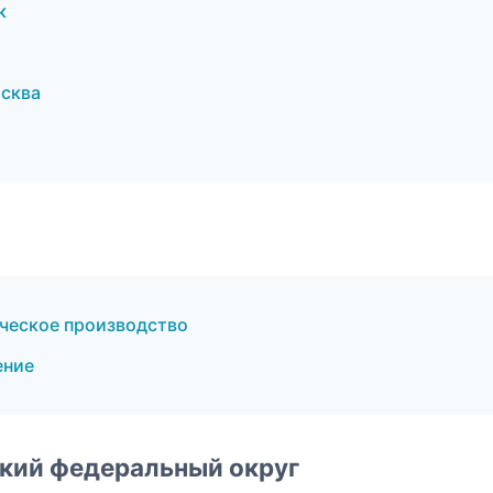
к
осква
ческое производство
ение
ский федеральный округ