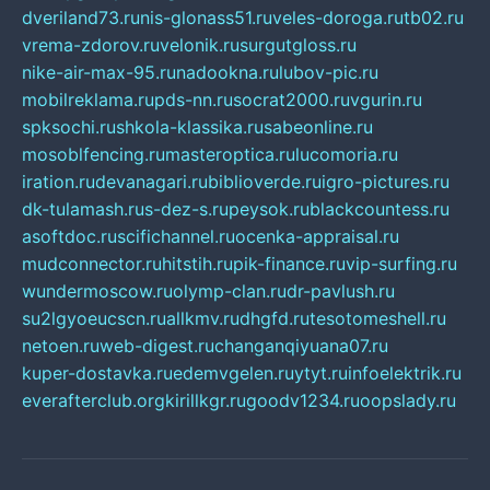
dveriland73.ru
nis-glonass51.ru
veles-doroga.ru
tb02.ru
vrema-zdorov.ru
velonik.ru
surgutgloss.ru
nike-air-max-95.ru
nadookna.ru
lubov-pic.ru
mobilreklama.ru
pds-nn.ru
socrat2000.ru
vgurin.ru
spksochi.ru
shkola-klassika.ru
sabeonline.ru
mosoblfencing.ru
masteroptica.ru
lucomoria.ru
iration.ru
devanagari.ru
biblioverde.ru
igro-pictures.ru
dk-tulamash.ru
s-dez-s.ru
peysok.ru
blackcountess.ru
asoftdoc.ru
scifichannel.ru
ocenka-appraisal.ru
mudconnector.ru
hitstih.ru
pik-finance.ru
vip-surfing.ru
wundermoscow.ru
olymp-clan.ru
dr-pavlush.ru
su2lgyoeucscn.ru
allkmv.ru
dhgfd.ru
tesotomeshell.ru
netoen.ru
web-digest.ru
changanqiyuana07.ru
kuper-dostavka.ru
edemvgelen.ru
ytyt.ru
infoelektrik.ru
everafterclub.org
kirillkgr.ru
goodv1234.ru
oopslady.ru