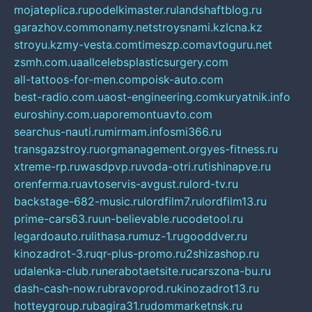
mojateplica.ru
podelkimaster.ru
landshaftblog.ru
garazhov.com
monamy.net
stroysnami.kz
lcna.kz
stroyu.kz
my-vesta.com
timeszp.com
avtoguru.net
zsmh.com.ua
allcelebsplasticsurgery.com
all-tattoos-for-men.com
poisk-auto.com
best-radio.com.ua
ost-engineering.com
kuryatnik.info
euroshiny.com.ua
poremontuavto.com
searchus-nauti.ru
mirmam.info
smi366.ru
transgazstroy.ru
orgmanagement.org
yes-fitness.ru
xtreme-rp.ru
wasdpvp.ru
voda-otri.ru
tishinapve.ru
orenferma.ru
avtoservis-avgust.ru
lord-tv.ru
backstage-682-music.ru
lordfilm7.ru
lordfilm13.ru
prime-cars63.ru
un-believable.ru
codetool.ru
legardoauto.ru
lithasa.ru
muz-1.ru
gooddver.ru
kinozadrot-3.ru
qr-plus-promo.ru
2shizashop.ru
udalenka-club.ru
nerabotaetsite.ru
carszona-bu.ru
dash-cash-now.ru
bravoprod.ru
kinozadrot13.ru
hotteygroup.ru
bagira31.ru
dommarketnsk.ru