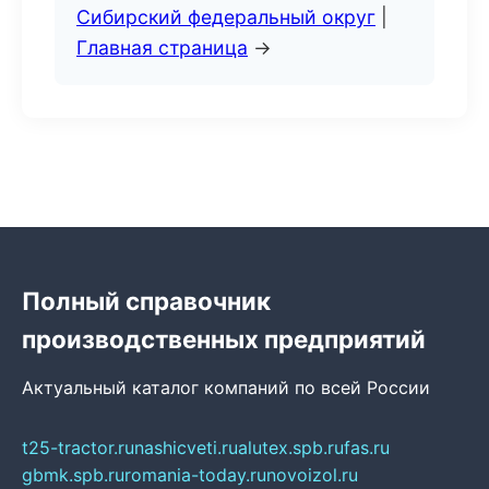
Сибирский федеральный округ
|
Главная страница
→
Полный справочник
производственных предприятий
Актуальный каталог компаний по всей России
t25-tractor.ru
nashicveti.ru
alutex.spb.ru
fas.ru
gbmk.spb.ru
romania-today.ru
novoizol.ru