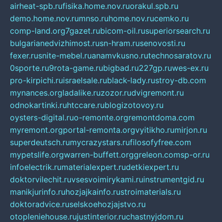
airheat-spb.ru
fisika.home.nov.ru
orakul.spb.ru
demo.home.nov.ru
mnso.ru
home.nov.ru
cemko.ru
comp-land.org
7gazet.ru
bicom-oil.ru
superiorsearch.ru
bulgarianedvizhimost.ru
sn-hram.ru
senovosti.ru
fexer.ru
snite-mebel.ru
anamvkusno.ru
technosaratov.ru
0sporte.ru
9rota-game.ru
bigbad.ru
227gp.ru
wes-ex.ru
pro-kirpichi.ru
israelsale.ru
black-lady.ru
stroy-db.com
mynances.org
ladalike.ru
zozor.ru
dvigremont.ru
odnokartinki.ru
htccare.ru
blogizotovoy.ru
oysters-digital.ru
o-remonte.org
remontdoma.com
myremont.org
portal-remonta.org
vyitikho.ru
mirjon.ru
superdeutsch.ru
mycrazystars.ru
filosofyfree.com
mypetslife.org
warren-buffett.org
greleon.com
sp-or.ru
infoelectrik.ru
materialexpert.ru
detkiexpert.ru
doktorvilechit.ru
vsesvoimirykami.ru
instrumentgid.ru
manikjurinfo.ru
hozjajkainfo.ru
stroimaterials.ru
doktoradvice.ru
selskoehozjajstvo.ru
otopleniehouse.ru
justinterior.ru
chastnyjdom.ru