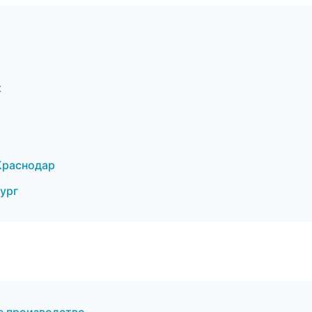
к
Краснодар
ург