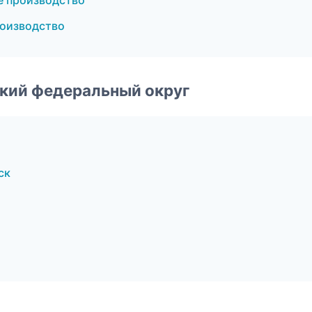
 производство
роизводство
ский федеральный округ
ск