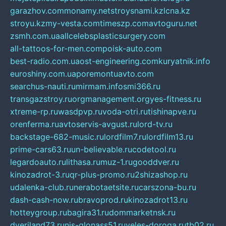
garazhov.com
monamy.net
stroysnami.kz
lcna.kz
stroyu.kz
my-vesta.com
timeszp.com
avtoguru.net
zsmh.com.ua
allcelebsplasticsurgery.com
all-tattoos-for-men.com
poisk-auto.com
best-radio.com.ua
ost-engineering.com
kuryatnik.info
euroshiny.com.ua
poremontuavto.com
searchus-nauti.ru
mirmam.info
smi366.ru
transgazstroy.ru
orgmanagement.org
yes-fitness.ru
xtreme-rp.ru
wasdpvp.ru
voda-otri.ru
tishinapve.ru
orenferma.ru
avtoservis-avgust.ru
lord-tv.ru
backstage-682-music.ru
lordfilm7.ru
lordfilm13.ru
prime-cars63.ru
un-believable.ru
codetool.ru
legardoauto.ru
lithasa.ru
muz-1.ru
gooddver.ru
kinozadrot-3.ru
qr-plus-promo.ru
2shizashop.ru
udalenka-club.ru
nerabotaetsite.ru
carszona-bu.ru
dash-cash-now.ru
bravoprod.ru
kinozadrot13.ru
hotteygroup.ru
bagira31.ru
dommarketnsk.ru
dveriland73.ru
nis-glonass51.ru
veles-doroga.ru
tb02.ru