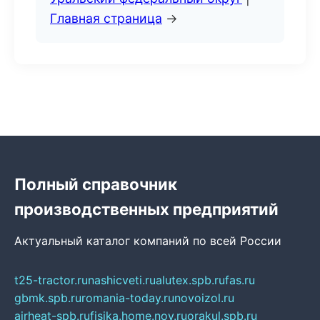
Главная страница
→
Полный справочник
производственных предприятий
Актуальный каталог компаний по всей России
t25-tractor.ru
nashicveti.ru
alutex.spb.ru
fas.ru
gbmk.spb.ru
romania-today.ru
novoizol.ru
airheat-spb.ru
fisika.home.nov.ru
orakul.spb.ru