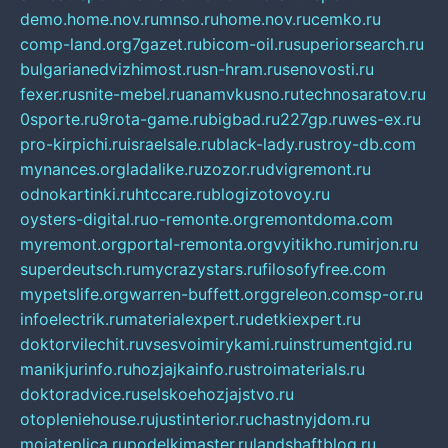
demo.home.nov.ru
mnso.ru
home.nov.ru
cemko.ru
comp-land.org
7gazet.ru
bicom-oil.ru
superiorsearch.ru
bulgarianedvizhimost.ru
sn-hram.ru
senovosti.ru
fexer.ru
snite-mebel.ru
anamvkusno.ru
technosaratov.ru
0sporte.ru
9rota-game.ru
bigbad.ru
227gp.ru
wes-ex.ru
pro-kirpichi.ru
israelsale.ru
black-lady.ru
stroy-db.com
mynances.org
ladalike.ru
zozor.ru
dvigremont.ru
odnokartinki.ru
htccare.ru
blogizotovoy.ru
oysters-digital.ru
o-remonte.org
remontdoma.com
myremont.org
portal-remonta.org
vyitikho.ru
mirjon.ru
superdeutsch.ru
mycrazystars.ru
filosofyfree.com
mypetslife.org
warren-buffett.org
greleon.com
sp-or.ru
infoelectrik.ru
materialexpert.ru
detkiexpert.ru
doktorvilechit.ru
vsesvoimirykami.ru
instrumentgid.ru
manikjurinfo.ru
hozjajkainfo.ru
stroimaterials.ru
doktoradvice.ru
selskoehozjajstvo.ru
otopleniehouse.ru
justinterior.ru
chastnyjdom.ru
mojateplica.ru
podelkimaster.ru
landshaftblog.ru