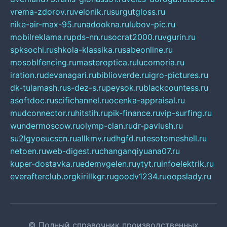
vrema-zdorov.ru
velonik.ru
surgutgloss.ru
nike-air-max-95.ru
nadookna.ru
lubov-pic.ru
mobilreklama.ru
pds-nn.ru
socrat2000.ru
vgurin.ru
spksochi.ru
shkola-klassika.ru
sabeonline.ru
mosoblfencing.ru
masteroptica.ru
lucomoria.ru
iration.ru
devanagari.ru
biblioverde.ru
igro-pictures.ru
dk-tulamash.ru
s-dez-s.ru
peysok.ru
blackcountess.ru
asoftdoc.ru
scifichannel.ru
ocenka-appraisal.ru
mudconnector.ru
hitstih.ru
pik-finance.ru
vip-surfing.ru
wundermoscow.ru
olymp-clan.ru
dr-pavlush.ru
su2lgyoeucscn.ru
allkmv.ru
dhgfd.ru
tesotomeshell.ru
netoen.ru
web-digest.ru
changanqiyuana07.ru
kuper-dostavka.ru
edemvgelen.ru
ytyt.ru
infoelektrik.ru
everafterclub.org
kirillkgr.ru
goodv1234.ru
oopslady.ru
© Полный справочник производственных