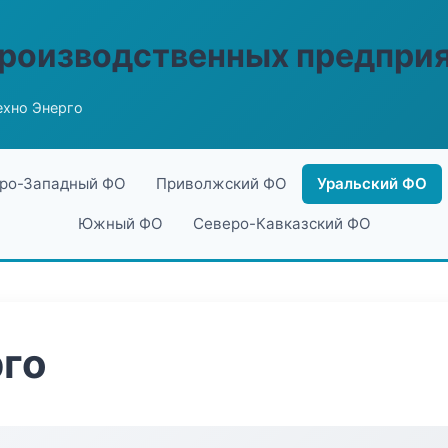
производственных предпри
ехно Энерго
ро-Западный ФО
Приволжский ФО
Уральский ФО
Южный ФО
Северо-Кавказский ФО
рго