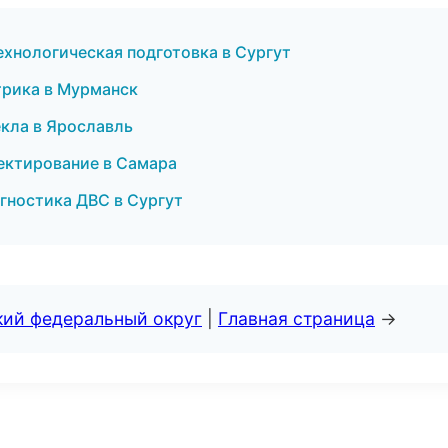
ехнологическая подготовка в Сургут
трика в Мурманск
екла в Ярославль
ектирование в Самара
иагностика ДВС в Сургут
кий федеральный округ
|
Главная страница
→