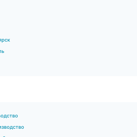
ярск
ль
водство
изводство