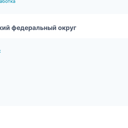
аботка
ский федеральный округ
к