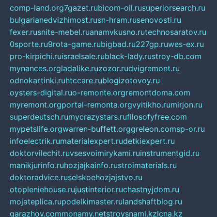
comp-land.org
7gazet.ru
bicom-oil.ru
superiorsearch.ru
bulgarianedvizhimost.ru
sn-hram.ru
senovosti.ru
fexer.ru
snite-mebel.ru
anamvkusno.ru
technosaratov.ru
0sporte.ru
9rota-game.ru
bigbad.ru
227gp.ru
wes-ex.ru
pro-kirpichi.ru
israelsale.ru
black-lady.ru
stroy-db.com
mynances.org
ladalike.ru
zozor.ru
dvigremont.ru
odnokartinki.ru
htccare.ru
blogizotovoy.ru
oysters-digital.ru
o-remonte.org
remontdoma.com
myremont.org
portal-remonta.org
vyitikho.ru
mirjon.ru
superdeutsch.ru
mycrazystars.ru
filosofyfree.com
mypetslife.org
warren-buffett.org
greleon.com
sp-or.ru
infoelectrik.ru
materialexpert.ru
detkiexpert.ru
doktorvilechit.ru
vsesvoimirykami.ru
instrumentgid.ru
manikjurinfo.ru
hozjajkainfo.ru
stroimaterials.ru
doktoradvice.ru
selskoehozjajstvo.ru
otopleniehouse.ru
justinterior.ru
chastnyjdom.ru
mojateplica.ru
podelkimaster.ru
landshaftblog.ru
garazhov.com
monamy.net
stroysnami.kz
lcna.kz