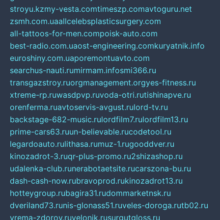
stroyu.kz
my-vesta.com
timeszp.com
avtoguru.net
zsmh.com.ua
allcelebsplasticsurgery.com
all-tattoos-for-men.com
poisk-auto.com
best-radio.com.ua
ost-engineering.com
kuryatnik.info
euroshiny.com.ua
poremontuavto.com
searchus-nauti.ru
mirmam.info
smi366.ru
transgazstroy.ru
orgmanagement.org
yes-fitness.ru
xtreme-rp.ru
wasdpvp.ru
voda-otri.ru
tishinapve.ru
orenferma.ru
avtoservis-avgust.ru
lord-tv.ru
backstage-682-music.ru
lordfilm7.ru
lordfilm13.ru
prime-cars63.ru
un-believable.ru
codetool.ru
legardoauto.ru
lithasa.ru
muz-1.ru
gooddver.ru
kinozadrot-3.ru
qr-plus-promo.ru
2shizashop.ru
udalenka-club.ru
nerabotaetsite.ru
carszona-bu.ru
dash-cash-now.ru
bravoprod.ru
kinozadrot13.ru
hotteygroup.ru
bagira31.ru
dommarketnsk.ru
dveriland73.ru
nis-glonass51.ru
veles-doroga.ru
tb02.ru
vrema-zdorov.ru
velonik.ru
surgutgloss.ru