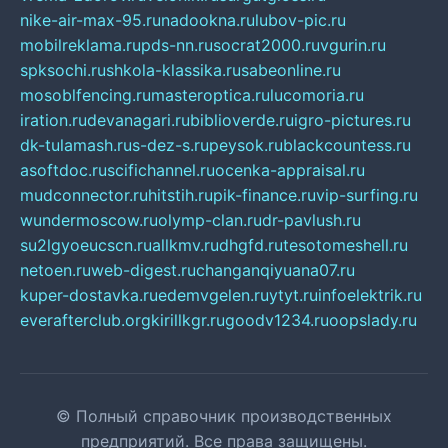
nike-air-max-95.ru
nadookna.ru
lubov-pic.ru
mobilreklama.ru
pds-nn.ru
socrat2000.ru
vgurin.ru
spksochi.ru
shkola-klassika.ru
sabeonline.ru
mosoblfencing.ru
masteroptica.ru
lucomoria.ru
iration.ru
devanagari.ru
biblioverde.ru
igro-pictures.ru
dk-tulamash.ru
s-dez-s.ru
peysok.ru
blackcountess.ru
asoftdoc.ru
scifichannel.ru
ocenka-appraisal.ru
mudconnector.ru
hitstih.ru
pik-finance.ru
vip-surfing.ru
wundermoscow.ru
olymp-clan.ru
dr-pavlush.ru
su2lgyoeucscn.ru
allkmv.ru
dhgfd.ru
tesotomeshell.ru
netoen.ru
web-digest.ru
changanqiyuana07.ru
kuper-dostavka.ru
edemvgelen.ru
ytyt.ru
infoelektrik.ru
everafterclub.org
kirillkgr.ru
goodv1234.ru
oopslady.ru
© Полный справочник производственных
предприятий. Все права защищены.