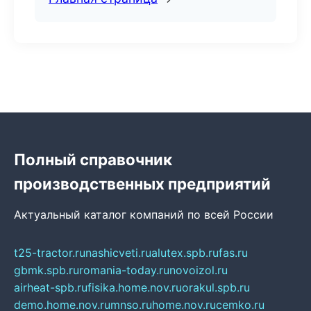
Полный справочник
производственных предприятий
Актуальный каталог компаний по всей России
t25-tractor.ru
nashicveti.ru
alutex.spb.ru
fas.ru
gbmk.spb.ru
romania-today.ru
novoizol.ru
airheat-spb.ru
fisika.home.nov.ru
orakul.spb.ru
demo.home.nov.ru
mnso.ru
home.nov.ru
cemko.ru