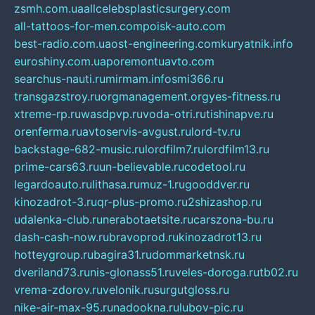
zsmh.com.ua
allcelebsplasticsurgery.com
all-tattoos-for-men.com
poisk-auto.com
best-radio.com.ua
ost-engineering.com
kuryatnik.info
euroshiny.com.ua
poremontuavto.com
searchus-nauti.ru
mirmam.info
smi366.ru
transgazstroy.ru
orgmanagement.org
yes-fitness.ru
xtreme-rp.ru
wasdpvp.ru
voda-otri.ru
tishinapve.ru
orenferma.ru
avtoservis-avgust.ru
lord-tv.ru
backstage-682-music.ru
lordfilm7.ru
lordfilm13.ru
prime-cars63.ru
un-believable.ru
codetool.ru
legardoauto.ru
lithasa.ru
muz-1.ru
gooddver.ru
kinozadrot-3.ru
qr-plus-promo.ru
2shizashop.ru
udalenka-club.ru
nerabotaetsite.ru
carszona-bu.ru
dash-cash-now.ru
bravoprod.ru
kinozadrot13.ru
hotteygroup.ru
bagira31.ru
dommarketnsk.ru
dveriland73.ru
nis-glonass51.ru
veles-doroga.ru
tb02.ru
vrema-zdorov.ru
velonik.ru
surgutgloss.ru
nike-air-max-95.ru
nadookna.ru
lubov-pic.ru