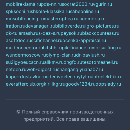
mobilreklama.ru
pds-nn.ru
socrat2000.ru
vgurin.ru
spksochi.ru
shkola-klassika.ru
sabeonline.ru
mosoblfencing.ru
masteroptica.ru
lucomoria.ru
iration.ru
devanagari.ru
biblioverde.ru
igro-pictures.ru
dk-tulamash.ru
s-dez-s.ru
peysok.ru
blackcountess.ru
asoftdoc.ru
scifichannel.ru
ocenka-appraisal.ru
mudconnector.ru
hitstih.ru
pik-finance.ru
vip-surfing.ru
wundermoscow.ru
olymp-clan.ru
dr-pavlush.ru
su2lgyoeucscn.ru
allkmv.ru
dhgfd.ru
tesotomeshell.ru
netoen.ru
web-digest.ru
changanqiyuana07.ru
kuper-dostavka.ru
edemvgelen.ru
ytyt.ru
infoelektrik.ru
everafterclub.org
kirillkgr.ru
goodv1234.ru
oopslady.ru
© Полный справочник производственных
предприятий. Все права защищены.