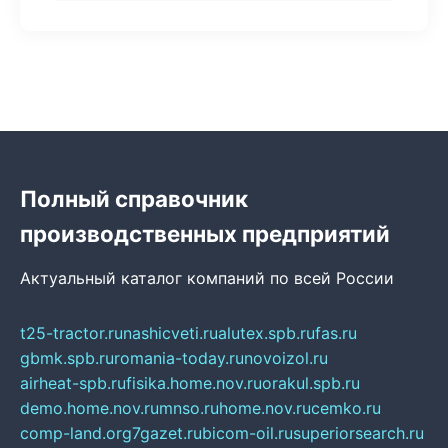
Полный справочник
производственных предприятий
Актуальный каталог компаний по всей России
t25-tractor.ru
nashicveti.ru
alutex.spb.ru
fas.ru
gbmk.spb.ru
romania-today.ru
novoizol.ru
airheat-spb.ru
fisika.home.nov.ru
orakul.spb.ru
demo.home.nov.ru
mnso.ru
home.nov.ru
cemko.ru
comp-land.org
7gazet.ru
bicom-oil.ru
superiorsearch.ru