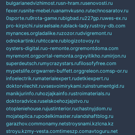
bulgarianedvizhimost.ru
sn-hram.ru
senovosti.ru
fexer.ru
snite-mebel.ru
anamvkusno.ru
technosaratov.ru
0sporte.ru
9rota-game.ru
bigbad.ru
227gp.ru
wes-ex.ru
pro-kirpichi.ru
israelsale.ru
black-lady.ru
stroy-db.com
mynances.org
ladalike.ru
zozor.ru
dvigremont.ru
odnokartinki.ru
htccare.ru
blogizotovoy.ru
oysters-digital.ru
o-remonte.org
remontdoma.com
myremont.org
portal-remonta.org
vyitikho.ru
mirjon.ru
superdeutsch.ru
mycrazystars.ru
filosofyfree.com
mypetslife.org
warren-buffett.org
greleon.com
sp-or.ru
infoelectrik.ru
materialexpert.ru
detkiexpert.ru
doktorvilechit.ru
vsesvoimirykami.ru
instrumentgid.ru
manikjurinfo.ru
hozjajkainfo.ru
stroimaterials.ru
doktoradvice.ru
selskoehozjajstvo.ru
otopleniehouse.ru
justinterior.ru
chastnyjdom.ru
mojateplica.ru
podelkimaster.ru
landshaftblog.ru
garazhov.com
monamy.net
stroysnami.kz
lcna.kz
stroyu.kz
my-vesta.com
timeszp.com
avtoguru.net