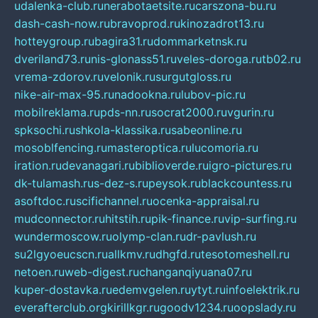
udalenka-club.ru
nerabotaetsite.ru
carszona-bu.ru
dash-cash-now.ru
bravoprod.ru
kinozadrot13.ru
hotteygroup.ru
bagira31.ru
dommarketnsk.ru
dveriland73.ru
nis-glonass51.ru
veles-doroga.ru
tb02.ru
vrema-zdorov.ru
velonik.ru
surgutgloss.ru
nike-air-max-95.ru
nadookna.ru
lubov-pic.ru
mobilreklama.ru
pds-nn.ru
socrat2000.ru
vgurin.ru
spksochi.ru
shkola-klassika.ru
sabeonline.ru
mosoblfencing.ru
masteroptica.ru
lucomoria.ru
iration.ru
devanagari.ru
biblioverde.ru
igro-pictures.ru
dk-tulamash.ru
s-dez-s.ru
peysok.ru
blackcountess.ru
asoftdoc.ru
scifichannel.ru
ocenka-appraisal.ru
mudconnector.ru
hitstih.ru
pik-finance.ru
vip-surfing.ru
wundermoscow.ru
olymp-clan.ru
dr-pavlush.ru
su2lgyoeucscn.ru
allkmv.ru
dhgfd.ru
tesotomeshell.ru
netoen.ru
web-digest.ru
changanqiyuana07.ru
kuper-dostavka.ru
edemvgelen.ru
ytyt.ru
infoelektrik.ru
everafterclub.org
kirillkgr.ru
goodv1234.ru
oopslady.ru