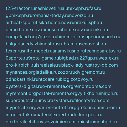
t25-tractor.ru
nashicveti.ru
alutex.spb.ru
fas.ru
gbmk.spb.ru
romania-today.ru
novoizol.ru
airheat-spb.ru
fisika.home.nov.ru
orakul.spb.ru
demo.home.nov.ru
mnso.ru
home.nov.ru
cemko.ru
comp-land.org
7gazet.ru
bicom-oil.ru
superiorsearch.ru
bulgarianedvizhimost.ru
sn-hram.ru
senovosti.ru
fexer.ru
snite-mebel.ru
anamvkusno.ru
technosaratov.ru
0sporte.ru
9rota-game.ru
bigbad.ru
227gp.ru
wes-ex.ru
pro-kirpichi.ru
israelsale.ru
black-lady.ru
stroy-db.com
mynances.org
ladalike.ru
zozor.ru
dvigremont.ru
odnokartinki.ru
htccare.ru
blogizotovoy.ru
oysters-digital.ru
o-remonte.org
remontdoma.com
myremont.org
portal-remonta.org
vyitikho.ru
mirjon.ru
superdeutsch.ru
mycrazystars.ru
filosofyfree.com
mypetslife.org
warren-buffett.org
greleon.com
sp-or.ru
infoelectrik.ru
materialexpert.ru
detkiexpert.ru
doktorvilechit.ru
vsesvoimirykami.ru
instrumentgid.ru