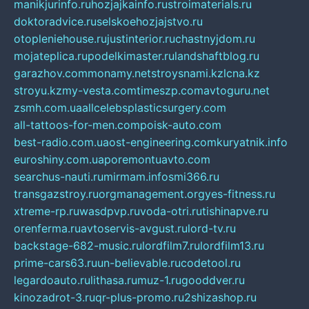
manikjurinfo.ru
hozjajkainfo.ru
stroimaterials.ru
doktoradvice.ru
selskoehozjajstvo.ru
otopleniehouse.ru
justinterior.ru
chastnyjdom.ru
mojateplica.ru
podelkimaster.ru
landshaftblog.ru
garazhov.com
monamy.net
stroysnami.kz
lcna.kz
stroyu.kz
my-vesta.com
timeszp.com
avtoguru.net
zsmh.com.ua
allcelebsplasticsurgery.com
all-tattoos-for-men.com
poisk-auto.com
best-radio.com.ua
ost-engineering.com
kuryatnik.info
euroshiny.com.ua
poremontuavto.com
searchus-nauti.ru
mirmam.info
smi366.ru
transgazstroy.ru
orgmanagement.org
yes-fitness.ru
xtreme-rp.ru
wasdpvp.ru
voda-otri.ru
tishinapve.ru
orenferma.ru
avtoservis-avgust.ru
lord-tv.ru
backstage-682-music.ru
lordfilm7.ru
lordfilm13.ru
prime-cars63.ru
un-believable.ru
codetool.ru
legardoauto.ru
lithasa.ru
muz-1.ru
gooddver.ru
kinozadrot-3.ru
qr-plus-promo.ru
2shizashop.ru