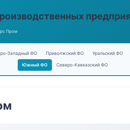
производственных предпри
урс Пром
ро-Западный ФО
Приволжский ФО
Уральский ФО
Южный ФО
Северо-Кавказский ФО
ом