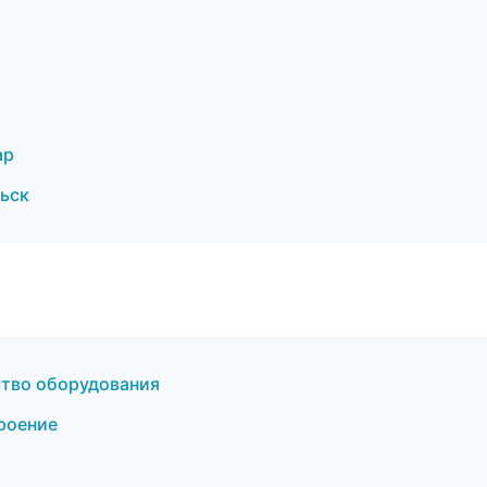
ар
ьск
ство оборудования
роение