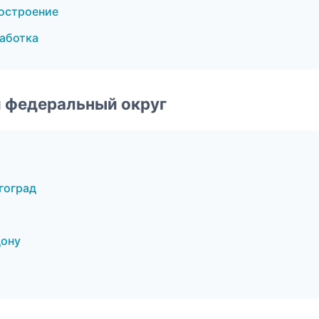
остроение
аботка
 федеральный округ
гоград
Дону