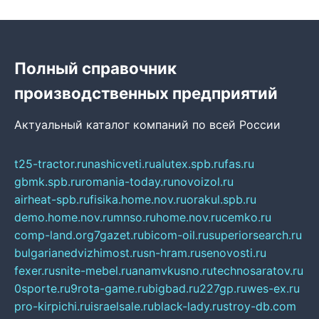
Полный справочник
производственных предприятий
Актуальный каталог компаний по всей России
t25-tractor.ru
nashicveti.ru
alutex.spb.ru
fas.ru
gbmk.spb.ru
romania-today.ru
novoizol.ru
airheat-spb.ru
fisika.home.nov.ru
orakul.spb.ru
demo.home.nov.ru
mnso.ru
home.nov.ru
cemko.ru
comp-land.org
7gazet.ru
bicom-oil.ru
superiorsearch.ru
bulgarianedvizhimost.ru
sn-hram.ru
senovosti.ru
fexer.ru
snite-mebel.ru
anamvkusno.ru
technosaratov.ru
0sporte.ru
9rota-game.ru
bigbad.ru
227gp.ru
wes-ex.ru
pro-kirpichi.ru
israelsale.ru
black-lady.ru
stroy-db.com