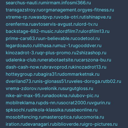
searchus-nauti.ru
mirmam.info
smi366.ru
transgazstroy.ru
orgmanagement.org
yes-fitness.ru
xtreme-rp.ru
wasdpvp.ru
voda-otri.ru
tishinapve.ru
orenferma.ru
avtoservis-avgust.ru
lord-tv.ru
backstage-682-music.ru
lordfilm7.ru
lordfilm13.ru
prime-cars63.ru
un-believable.ru
codetool.ru
legardoauto.ru
lithasa.ru
muz-1.ru
gooddver.ru
kinozadrot-3.ru
qr-plus-promo.ru
2shizashop.ru
udalenka-club.ru
nerabotaetsite.ru
carszona-bu.ru
dash-cash-now.ru
bravoprod.ru
kinozadrot13.ru
hotteygroup.ru
bagira31.ru
dommarketnsk.ru
dveriland73.ru
nis-glonass51.ru
veles-doroga.ru
tb02.ru
vrema-zdorov.ru
velonik.ru
surgutgloss.ru
nike-air-max-95.ru
nadookna.ru
lubov-pic.ru
mobilreklama.ru
pds-nn.ru
socrat2000.ru
vgurin.ru
spksochi.ru
shkola-klassika.ru
sabeonline.ru
mosoblfencing.ru
masteroptica.ru
lucomoria.ru
iration.ru
devanagari.ru
biblioverde.ru
igro-pictures.ru