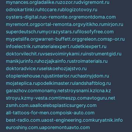
mynances.org
ladalike.ru
zozor.ru
dvigremont.ru
odnokartinki.ru
htccare.ru
blogizotovoy.ru
oysters-digital.ru
o-remonte.org
remontdoma.com
myremont.org
portal-remonta.org
vyitikho.ru
mirjon.ru
superdeutsch.ru
mycrazystars.ru
filosofyfree.com
mypetslife.org
warren-buffett.org
greleon.com
sp-or.ru
infoelectrik.ru
materialexpert.ru
detkiexpert.ru
doktorvilechit.ru
vsesvoimirykami.ru
instrumentgid.ru
manikjurinfo.ru
hozjajkainfo.ru
stroimaterials.ru
doktoradvice.ru
selskoehozjajstvo.ru
otopleniehouse.ru
justinterior.ru
chastnyjdom.ru
mojateplica.ru
podelkimaster.ru
landshaftblog.ru
garazhov.com
monamy.net
stroysnami.kz
lcna.kz
stroyu.kz
my-vesta.com
timeszp.com
avtoguru.net
zsmh.com.ua
allcelebsplasticsurgery.com
all-tattoos-for-men.com
poisk-auto.com
best-radio.com.ua
ost-engineering.com
kuryatnik.info
euroshiny.com.ua
poremontuavto.com