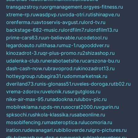
transgazstroy.ru
orgmanagement.org
yes-fitness.ru
xtreme-rp.ru
wasdpvp.ru
voda-otri.ru
tishinapve.ru
orenferma.ru
avtoservis-avgust.ru
lord-tv.ru
backstage-682-music.ru
lordfilm7.ru
lordfilm13.ru
prime-cars63.ru
un-believable.ru
codetool.ru
legardoauto.ru
lithasa.ru
muz-1.ru
gooddver.ru
kinozadrot-3.ru
qr-plus-promo.ru
2shizashop.ru
udalenka-club.ru
nerabotaetsite.ru
carszona-bu.ru
dash-cash-now.ru
bravoprod.ru
kinozadrot13.ru
hotteygroup.ru
bagira31.ru
dommarketnsk.ru
dveriland73.ru
nis-glonass51.ru
veles-doroga.ru
tb02.ru
vrema-zdorov.ru
velonik.ru
surgutgloss.ru
nike-air-max-95.ru
nadookna.ru
lubov-pic.ru
mobilreklama.ru
pds-nn.ru
socrat2000.ru
vgurin.ru
spksochi.ru
shkola-klassika.ru
sabeonline.ru
mosoblfencing.ru
masteroptica.ru
lucomoria.ru
iration.ru
devanagari.ru
biblioverde.ru
igro-pictures.ru
dk-tulamash.ru
s-dez-s.ru
peysok.ru
blackcountess.ru