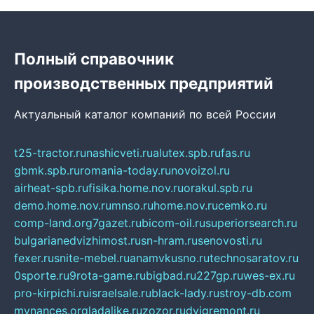
Полный справочник
производственных предприятий
Актуальный каталог компаний по всей России
t25-tractor.ru
nashicveti.ru
alutex.spb.ru
fas.ru
gbmk.spb.ru
romania-today.ru
novoizol.ru
airheat-spb.ru
fisika.home.nov.ru
orakul.spb.ru
demo.home.nov.ru
mnso.ru
home.nov.ru
cemko.ru
comp-land.org
7gazet.ru
bicom-oil.ru
superiorsearch.ru
bulgarianedvizhimost.ru
sn-hram.ru
senovosti.ru
fexer.ru
snite-mebel.ru
anamvkusno.ru
technosaratov.ru
0sporte.ru
9rota-game.ru
bigbad.ru
227gp.ru
wes-ex.ru
pro-kirpichi.ru
israelsale.ru
black-lady.ru
stroy-db.com
mynances.org
ladalike.ru
zozor.ru
dvigremont.ru