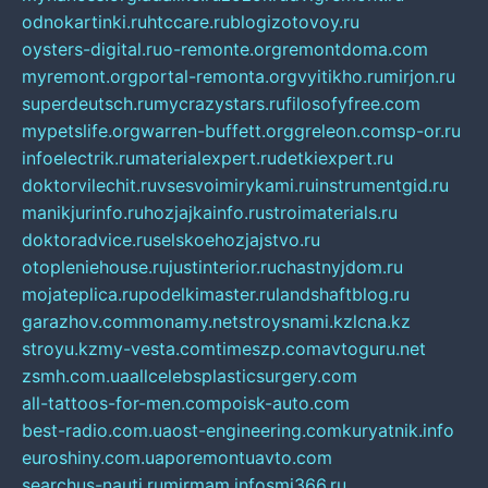
odnokartinki.ru
htccare.ru
blogizotovoy.ru
oysters-digital.ru
o-remonte.org
remontdoma.com
myremont.org
portal-remonta.org
vyitikho.ru
mirjon.ru
superdeutsch.ru
mycrazystars.ru
filosofyfree.com
mypetslife.org
warren-buffett.org
greleon.com
sp-or.ru
infoelectrik.ru
materialexpert.ru
detkiexpert.ru
doktorvilechit.ru
vsesvoimirykami.ru
instrumentgid.ru
manikjurinfo.ru
hozjajkainfo.ru
stroimaterials.ru
doktoradvice.ru
selskoehozjajstvo.ru
otopleniehouse.ru
justinterior.ru
chastnyjdom.ru
mojateplica.ru
podelkimaster.ru
landshaftblog.ru
garazhov.com
monamy.net
stroysnami.kz
lcna.kz
stroyu.kz
my-vesta.com
timeszp.com
avtoguru.net
zsmh.com.ua
allcelebsplasticsurgery.com
all-tattoos-for-men.com
poisk-auto.com
best-radio.com.ua
ost-engineering.com
kuryatnik.info
euroshiny.com.ua
poremontuavto.com
searchus-nauti.ru
mirmam.info
smi366.ru