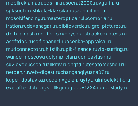
mobilreklama.ru
pds-nn.ru
socrat2000.ru
vgurin.ru
spksochi.ru
shkola-klassika.ru
sabeonline.ru
mosoblfencing.ru
masteroptica.ru
lucomoria.ru
iration.ru
devanagari.ru
biblioverde.ru
igro-pictures.ru
dk-tulamash.ru
s-dez-s.ru
peysok.ru
blackcountess.ru
asoftdoc.ru
scifichannel.ru
ocenka-appraisal.ru
mudconnector.ru
hitstih.ru
pik-finance.ru
vip-surfing.ru
wundermoscow.ru
olymp-clan.ru
dr-pavlush.ru
su2lgyoeucscn.ru
allkmv.ru
dhgfd.ru
tesotomeshell.ru
netoen.ru
web-digest.ru
changanqiyuana07.ru
kuper-dostavka.ru
edemvgelen.ru
ytyt.ru
infoelektrik.ru
everafterclub.org
kirillkgr.ru
goodv1234.ru
oopslady.ru
© Полный справочник производственных
предприятий. Все права защищены.