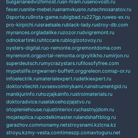
bulgarianedvizhimost.ru
sn-hram.ru
senovosti.ru
fexer.ru
snite-mebel.ru
anamvkusno.ru
technosaratov.ru
0sporte.ru
9rota-game.ru
bigbad.ru
227gp.ru
wes-ex.ru
pro-kirpichi.ru
israelsale.ru
black-lady.ru
stroy-db.com
mynances.org
ladalike.ru
zozor.ru
dvigremont.ru
odnokartinki.ru
htccare.ru
blogizotovoy.ru
oysters-digital.ru
o-remonte.org
remontdoma.com
myremont.org
portal-remonta.org
vyitikho.ru
mirjon.ru
superdeutsch.ru
mycrazystars.ru
filosofyfree.com
mypetslife.org
warren-buffett.org
greleon.com
sp-or.ru
infoelectrik.ru
materialexpert.ru
detkiexpert.ru
doktorvilechit.ru
vsesvoimirykami.ru
instrumentgid.ru
manikjurinfo.ru
hozjajkainfo.ru
stroimaterials.ru
doktoradvice.ru
selskoehozjajstvo.ru
otopleniehouse.ru
justinterior.ru
chastnyjdom.ru
mojateplica.ru
podelkimaster.ru
landshaftblog.ru
garazhov.com
monamy.net
stroysnami.kz
lcna.kz
stroyu.kz
my-vesta.com
timeszp.com
avtoguru.net