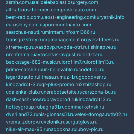
zsmh.com.ua
allcelebsplasticsurgery.com
all-tattoos-for-men.com
poisk-auto.com
best-radio.com.ua
ost-engineering.com
kuryatnik.info
euroshiny.com.ua
poremontuavto.com
searchus-nauti.ru
mirmam.info
smi366.ru
transgazstroy.ru
orgmanagement.org
yes-fitness.ru
xtreme-rp.ru
wasdpvp.ru
voda-otri.ru
tishinapve.ru
orenferma.ru
avtoservis-avgust.ru
lord-tv.ru
backstage-682-music.ru
lordfilm7.ru
lordfilm13.ru
prime-cars63.ru
un-believable.ru
codetool.ru
legardoauto.ru
lithasa.ru
muz-1.ru
gooddver.ru
kinozadrot-3.ru
qr-plus-promo.ru
2shizashop.ru
udalenka-club.ru
nerabotaetsite.ru
carszona-bu.ru
dash-cash-now.ru
bravoprod.ru
kinozadrot13.ru
hotteygroup.ru
bagira31.ru
dommarketnsk.ru
dveriland73.ru
nis-glonass51.ru
veles-doroga.ru
tb02.ru
vrema-zdorov.ru
velonik.ru
surgutgloss.ru
nike-air-max-95.ru
nadookna.ru
lubov-pic.ru