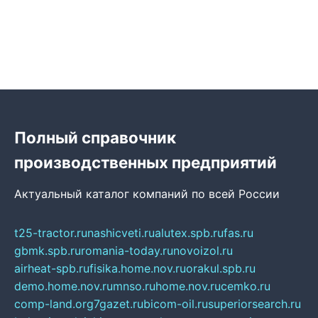
Полный справочник
производственных предприятий
Актуальный каталог компаний по всей России
t25-tractor.ru
nashicveti.ru
alutex.spb.ru
fas.ru
gbmk.spb.ru
romania-today.ru
novoizol.ru
airheat-spb.ru
fisika.home.nov.ru
orakul.spb.ru
demo.home.nov.ru
mnso.ru
home.nov.ru
cemko.ru
comp-land.org
7gazet.ru
bicom-oil.ru
superiorsearch.ru