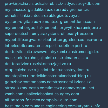
pro-kirpichi.ru
israelsale.ru
black-lady.ru
stroy-db.com
mynances.org
ladalike.ru
zozor.ru
dvigremont.ru
odnokartinki.ru
htccare.ru
blogizotovoy.ru
oysters-digital.ru
o-remonte.org
remontdoma.com
myremont.org
portal-remonta.org
vyitikho.ru
mirjon.ru
superdeutsch.ru
mycrazystars.ru
filosofyfree.com
mypetslife.org
warren-buffett.org
greleon.com
sp-or.ru
infoelectrik.ru
materialexpert.ru
detkiexpert.ru
doktorvilechit.ru
vsesvoimirykami.ru
instrumentgid.ru
manikjurinfo.ru
hozjajkainfo.ru
stroimaterials.ru
doktoradvice.ru
selskoehozjajstvo.ru
otopleniehouse.ru
justinterior.ru
chastnyjdom.ru
mojateplica.ru
podelkimaster.ru
landshaftblog.ru
garazhov.com
monamy.net
stroysnami.kz
lcna.kz
stroyu.kz
my-vesta.com
timeszp.com
avtoguru.net
zsmh.com.ua
allcelebsplasticsurgery.com
all-tattoos-for-men.com
poisk-auto.com
best-radio.com.ua
ost-engineering.com
kuryatnik.info