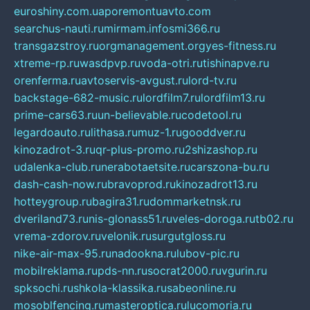
euroshiny.com.ua
poremontuavto.com
searchus-nauti.ru
mirmam.info
smi366.ru
transgazstroy.ru
orgmanagement.org
yes-fitness.ru
xtreme-rp.ru
wasdpvp.ru
voda-otri.ru
tishinapve.ru
orenferma.ru
avtoservis-avgust.ru
lord-tv.ru
backstage-682-music.ru
lordfilm7.ru
lordfilm13.ru
prime-cars63.ru
un-believable.ru
codetool.ru
legardoauto.ru
lithasa.ru
muz-1.ru
gooddver.ru
kinozadrot-3.ru
qr-plus-promo.ru
2shizashop.ru
udalenka-club.ru
nerabotaetsite.ru
carszona-bu.ru
dash-cash-now.ru
bravoprod.ru
kinozadrot13.ru
hotteygroup.ru
bagira31.ru
dommarketnsk.ru
dveriland73.ru
nis-glonass51.ru
veles-doroga.ru
tb02.ru
vrema-zdorov.ru
velonik.ru
surgutgloss.ru
nike-air-max-95.ru
nadookna.ru
lubov-pic.ru
mobilreklama.ru
pds-nn.ru
socrat2000.ru
vgurin.ru
spksochi.ru
shkola-klassika.ru
sabeonline.ru
mosoblfencing.ru
masteroptica.ru
lucomoria.ru