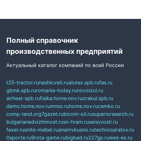
Полный справочник
производственных предприятий
Актуальный каталог компаний по всей России
t25-tractor.ru
nashicveti.ru
alutex.spb.ru
fas.ru
gbmk.spb.ru
romania-today.ru
novoizol.ru
airheat-spb.ru
fisika.home.nov.ru
orakul.spb.ru
demo.home.nov.ru
mnso.ru
home.nov.ru
cemko.ru
comp-land.org
7gazet.ru
bicom-oil.ru
superiorsearch.ru
bulgarianedvizhimost.ru
sn-hram.ru
senovosti.ru
fexer.ru
snite-mebel.ru
anamvkusno.ru
technosaratov.ru
0sporte.ru
9rota-game.ru
bigbad.ru
227gp.ru
wes-ex.ru