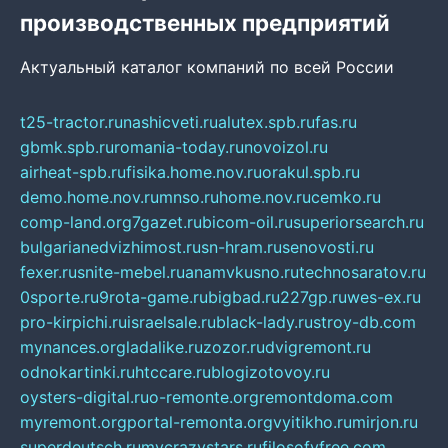
производственных предприятий
Актуальный каталог компаний по всей России
t25-tractor.ru
nashicveti.ru
alutex.spb.ru
fas.ru
gbmk.spb.ru
romania-today.ru
novoizol.ru
airheat-spb.ru
fisika.home.nov.ru
orakul.spb.ru
demo.home.nov.ru
mnso.ru
home.nov.ru
cemko.ru
comp-land.org
7gazet.ru
bicom-oil.ru
superiorsearch.ru
bulgarianedvizhimost.ru
sn-hram.ru
senovosti.ru
fexer.ru
snite-mebel.ru
anamvkusno.ru
technosaratov.ru
0sporte.ru
9rota-game.ru
bigbad.ru
227gp.ru
wes-ex.ru
pro-kirpichi.ru
israelsale.ru
black-lady.ru
stroy-db.com
mynances.org
ladalike.ru
zozor.ru
dvigremont.ru
odnokartinki.ru
htccare.ru
blogizotovoy.ru
oysters-digital.ru
o-remonte.org
remontdoma.com
myremont.org
portal-remonta.org
vyitikho.ru
mirjon.ru
superdeutsch.ru
mycrazystars.ru
filosofyfree.com