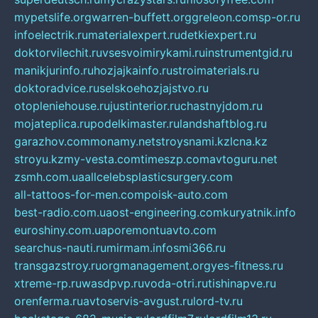
mypetslife.org
warren-buffett.org
greleon.com
sp-or.ru
infoelectrik.ru
materialexpert.ru
detkiexpert.ru
doktorvilechit.ru
vsesvoimirykami.ru
instrumentgid.ru
manikjurinfo.ru
hozjajkainfo.ru
stroimaterials.ru
doktoradvice.ru
selskoehozjajstvo.ru
otopleniehouse.ru
justinterior.ru
chastnyjdom.ru
mojateplica.ru
podelkimaster.ru
landshaftblog.ru
garazhov.com
monamy.net
stroysnami.kz
lcna.kz
stroyu.kz
my-vesta.com
timeszp.com
avtoguru.net
zsmh.com.ua
allcelebsplasticsurgery.com
all-tattoos-for-men.com
poisk-auto.com
best-radio.com.ua
ost-engineering.com
kuryatnik.info
euroshiny.com.ua
poremontuavto.com
searchus-nauti.ru
mirmam.info
smi366.ru
transgazstroy.ru
orgmanagement.org
yes-fitness.ru
xtreme-rp.ru
wasdpvp.ru
voda-otri.ru
tishinapve.ru
orenferma.ru
avtoservis-avgust.ru
lord-tv.ru