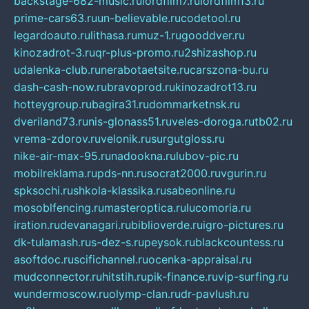
backstage-682-music.ru
lordfilm7.ru
lordfilm13.ru
prime-cars63.ru
un-believable.ru
codetool.ru
legardoauto.ru
lithasa.ru
muz-1.ru
gooddver.ru
kinozadrot-3.ru
qr-plus-promo.ru
2shizashop.ru
udalenka-club.ru
nerabotaetsite.ru
carszona-bu.ru
dash-cash-now.ru
bravoprod.ru
kinozadrot13.ru
hotteygroup.ru
bagira31.ru
dommarketnsk.ru
dveriland73.ru
nis-glonass51.ru
veles-doroga.ru
tb02.ru
vrema-zdorov.ru
velonik.ru
surgutgloss.ru
nike-air-max-95.ru
nadookna.ru
lubov-pic.ru
mobilreklama.ru
pds-nn.ru
socrat2000.ru
vgurin.ru
spksochi.ru
shkola-klassika.ru
sabeonline.ru
mosoblfencing.ru
masteroptica.ru
lucomoria.ru
iration.ru
devanagari.ru
biblioverde.ru
igro-pictures.ru
dk-tulamash.ru
s-dez-s.ru
peysok.ru
blackcountess.ru
asoftdoc.ru
scifichannel.ru
ocenka-appraisal.ru
mudconnector.ru
hitstih.ru
pik-finance.ru
vip-surfing.ru
wundermoscow.ru
olymp-clan.ru
dr-pavlush.ru