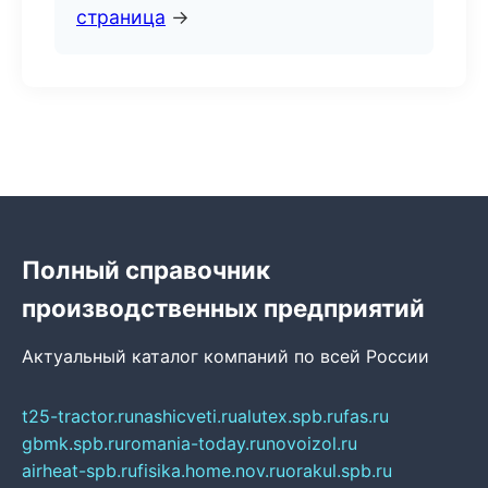
страница
→
Полный справочник
производственных предприятий
Актуальный каталог компаний по всей России
t25-tractor.ru
nashicveti.ru
alutex.spb.ru
fas.ru
gbmk.spb.ru
romania-today.ru
novoizol.ru
airheat-spb.ru
fisika.home.nov.ru
orakul.spb.ru