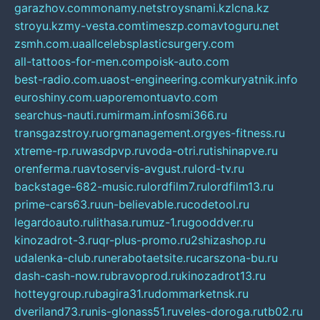
garazhov.com
monamy.net
stroysnami.kz
lcna.kz
stroyu.kz
my-vesta.com
timeszp.com
avtoguru.net
zsmh.com.ua
allcelebsplasticsurgery.com
all-tattoos-for-men.com
poisk-auto.com
best-radio.com.ua
ost-engineering.com
kuryatnik.info
euroshiny.com.ua
poremontuavto.com
searchus-nauti.ru
mirmam.info
smi366.ru
transgazstroy.ru
orgmanagement.org
yes-fitness.ru
xtreme-rp.ru
wasdpvp.ru
voda-otri.ru
tishinapve.ru
orenferma.ru
avtoservis-avgust.ru
lord-tv.ru
backstage-682-music.ru
lordfilm7.ru
lordfilm13.ru
prime-cars63.ru
un-believable.ru
codetool.ru
legardoauto.ru
lithasa.ru
muz-1.ru
gooddver.ru
kinozadrot-3.ru
qr-plus-promo.ru
2shizashop.ru
udalenka-club.ru
nerabotaetsite.ru
carszona-bu.ru
dash-cash-now.ru
bravoprod.ru
kinozadrot13.ru
hotteygroup.ru
bagira31.ru
dommarketnsk.ru
dveriland73.ru
nis-glonass51.ru
veles-doroga.ru
tb02.ru