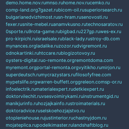
demo.home.nov.ru
mnso.ru
home.nov.ru
cemko.ru
comp-land.org
7gazet.ru
bicom-oil.ru
superiorsearch.ru
bulgarianedvizhimost.ru
sn-hram.ru
senovosti.ru
fexer.ru
snite-mebel.ru
anamvkusno.ru
technosaratov.ru
0sporte.ru
9rota-game.ru
bigbad.ru
227gp.ru
wes-ex.ru
pro-kirpichi.ru
israelsale.ru
black-lady.ru
stroy-db.com
mynances.org
ladalike.ru
zozor.ru
dvigremont.ru
odnokartinki.ru
htccare.ru
blogizotovoy.ru
oysters-digital.ru
o-remonte.org
remontdoma.com
myremont.org
portal-remonta.org
vyitikho.ru
mirjon.ru
superdeutsch.ru
mycrazystars.ru
filosofyfree.com
mypetslife.org
warren-buffett.org
greleon.com
sp-or.ru
infoelectrik.ru
materialexpert.ru
detkiexpert.ru
doktorvilechit.ru
vsesvoimirykami.ru
instrumentgid.ru
manikjurinfo.ru
hozjajkainfo.ru
stroimaterials.ru
doktoradvice.ru
selskoehozjajstvo.ru
otopleniehouse.ru
justinterior.ru
chastnyjdom.ru
mojateplica.ru
podelkimaster.ru
landshaftblog.ru