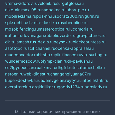
vrema-zdorov.ru
velonik.ru
surgutgloss.ru
nike-air-max-95.ru
nadookna.ru
lubov-pic.ru
mobilreklama.ru
pds-nn.ru
socrat2000.ru
vgurin.ru
spksochi.ru
shkola-klassika.ru
sabeonline.ru
mosoblfencing.ru
masteroptica.ru
lucomoria.ru
iration.ru
devanagari.ru
biblioverde.ru
igro-pictures.ru
dk-tulamash.ru
s-dez-s.ru
peysok.ru
blackcountess.ru
asoftdoc.ru
scifichannel.ru
ocenka-appraisal.ru
mudconnector.ru
hitstih.ru
pik-finance.ru
vip-surfing.ru
wundermoscow.ru
olymp-clan.ru
dr-pavlush.ru
su2lgyoeucscn.ru
allkmv.ru
dhgfd.ru
tesotomeshell.ru
netoen.ru
web-digest.ru
changanqiyuana07.ru
kuper-dostavka.ru
edemvgelen.ru
ytyt.ru
infoelektrik.ru
everafterclub.org
kirillkgr.ru
goodv1234.ru
oopslady.ru
© Полный справочник производственных