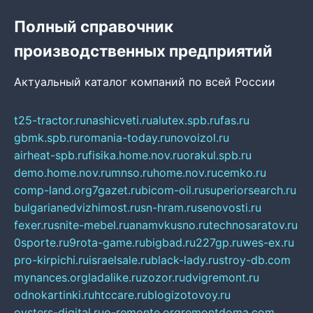
Полный справочник
производственных предприятий
Актуальный каталог компаний по всей России
t25-tractor.ru
nashicveti.ru
alutex.spb.ru
fas.ru
gbmk.spb.ru
romania-today.ru
novoizol.ru
airheat-spb.ru
fisika.home.nov.ru
orakul.spb.ru
demo.home.nov.ru
mnso.ru
home.nov.ru
cemko.ru
comp-land.org
7gazet.ru
bicom-oil.ru
superiorsearch.ru
bulgarianedvizhimost.ru
sn-hram.ru
senovosti.ru
fexer.ru
snite-mebel.ru
anamvkusno.ru
technosaratov.ru
0sporte.ru
9rota-game.ru
bigbad.ru
227gp.ru
wes-ex.ru
pro-kirpichi.ru
israelsale.ru
black-lady.ru
stroy-db.com
mynances.org
ladalike.ru
zozor.ru
dvigremont.ru
odnokartinki.ru
htccare.ru
blogizotovoy.ru
oysters-digital.ru
o-remonte.org
remontdoma.com