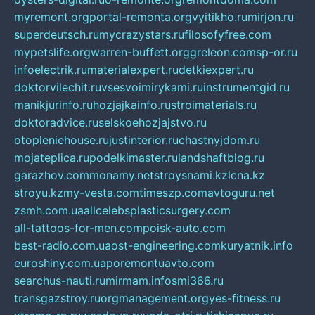
myremont.org
portal-remonta.org
vyitikho.ru
mirjon.ru
superdeutsch.ru
mycrazystars.ru
filosofyfree.com
mypetslife.org
warren-buffett.org
greleon.com
sp-or.ru
infoelectrik.ru
materialexpert.ru
detkiexpert.ru
doktorvilechit.ru
vsesvoimirykami.ru
instrumentgid.ru
manikjurinfo.ru
hozjajkainfo.ru
stroimaterials.ru
doktoradvice.ru
selskoehozjajstvo.ru
otopleniehouse.ru
justinterior.ru
chastnyjdom.ru
mojateplica.ru
podelkimaster.ru
landshaftblog.ru
garazhov.com
monamy.net
stroysnami.kz
lcna.kz
stroyu.kz
my-vesta.com
timeszp.com
avtoguru.net
zsmh.com.ua
allcelebsplasticsurgery.com
all-tattoos-for-men.com
poisk-auto.com
best-radio.com.ua
ost-engineering.com
kuryatnik.info
euroshiny.com.ua
poremontuavto.com
searchus-nauti.ru
mirmam.info
smi366.ru
transgazstroy.ru
orgmanagement.org
yes-fitness.ru