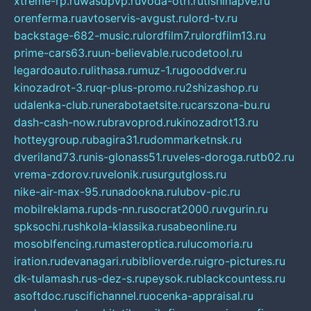
xtreme-rp.ru
wasdpvp.ru
voda-otri.ru
tishinapve.ru
orenferma.ru
avtoservis-avgust.ru
lord-tv.ru
backstage-682-music.ru
lordfilm7.ru
lordfilm13.ru
prime-cars63.ru
un-believable.ru
codetool.ru
legardoauto.ru
lithasa.ru
muz-1.ru
gooddver.ru
kinozadrot-3.ru
qr-plus-promo.ru
2shizashop.ru
udalenka-club.ru
nerabotaetsite.ru
carszona-bu.ru
dash-cash-now.ru
bravoprod.ru
kinozadrot13.ru
hotteygroup.ru
bagira31.ru
dommarketnsk.ru
dveriland73.ru
nis-glonass51.ru
veles-doroga.ru
tb02.ru
vrema-zdorov.ru
velonik.ru
surgutgloss.ru
nike-air-max-95.ru
nadookna.ru
lubov-pic.ru
mobilreklama.ru
pds-nn.ru
socrat2000.ru
vgurin.ru
spksochi.ru
shkola-klassika.ru
sabeonline.ru
mosoblfencing.ru
masteroptica.ru
lucomoria.ru
iration.ru
devanagari.ru
biblioverde.ru
igro-pictures.ru
dk-tulamash.ru
s-dez-s.ru
peysok.ru
blackcountess.ru
asoftdoc.ru
scifichannel.ru
ocenka-appraisal.ru