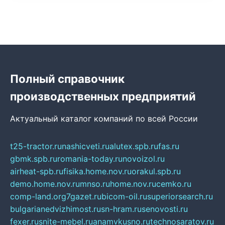
Полный справочник
производственных предприятий
Актуальный каталог компаний по всей России
t25-tractor.ru
nashicveti.ru
alutex.spb.ru
fas.ru
gbmk.spb.ru
romania-today.ru
novoizol.ru
airheat-spb.ru
fisika.home.nov.ru
orakul.spb.ru
demo.home.nov.ru
mnso.ru
home.nov.ru
cemko.ru
comp-land.org
7gazet.ru
bicom-oil.ru
superiorsearch.ru
bulgarianedvizhimost.ru
sn-hram.ru
senovosti.ru
fexer.ru
snite-mebel.ru
anamvkusno.ru
technosaratov.ru