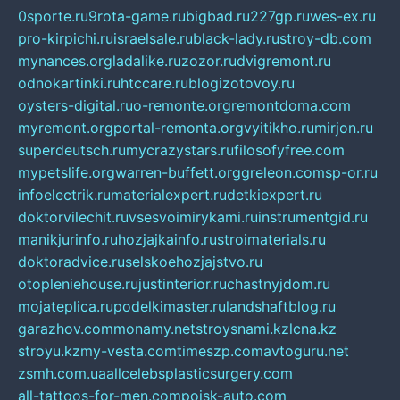
0sporte.ru
9rota-game.ru
bigbad.ru
227gp.ru
wes-ex.ru
pro-kirpichi.ru
israelsale.ru
black-lady.ru
stroy-db.com
mynances.org
ladalike.ru
zozor.ru
dvigremont.ru
odnokartinki.ru
htccare.ru
blogizotovoy.ru
oysters-digital.ru
o-remonte.org
remontdoma.com
myremont.org
portal-remonta.org
vyitikho.ru
mirjon.ru
superdeutsch.ru
mycrazystars.ru
filosofyfree.com
mypetslife.org
warren-buffett.org
greleon.com
sp-or.ru
infoelectrik.ru
materialexpert.ru
detkiexpert.ru
doktorvilechit.ru
vsesvoimirykami.ru
instrumentgid.ru
manikjurinfo.ru
hozjajkainfo.ru
stroimaterials.ru
doktoradvice.ru
selskoehozjajstvo.ru
otopleniehouse.ru
justinterior.ru
chastnyjdom.ru
mojateplica.ru
podelkimaster.ru
landshaftblog.ru
garazhov.com
monamy.net
stroysnami.kz
lcna.kz
stroyu.kz
my-vesta.com
timeszp.com
avtoguru.net
zsmh.com.ua
allcelebsplasticsurgery.com
all-tattoos-for-men.com
poisk-auto.com