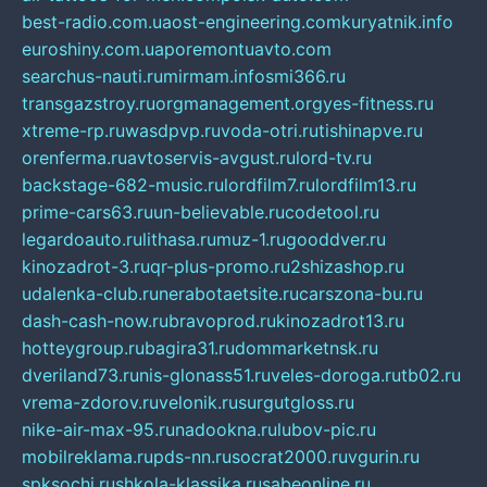
best-radio.com.ua
ost-engineering.com
kuryatnik.info
euroshiny.com.ua
poremontuavto.com
searchus-nauti.ru
mirmam.info
smi366.ru
transgazstroy.ru
orgmanagement.org
yes-fitness.ru
xtreme-rp.ru
wasdpvp.ru
voda-otri.ru
tishinapve.ru
orenferma.ru
avtoservis-avgust.ru
lord-tv.ru
backstage-682-music.ru
lordfilm7.ru
lordfilm13.ru
prime-cars63.ru
un-believable.ru
codetool.ru
legardoauto.ru
lithasa.ru
muz-1.ru
gooddver.ru
kinozadrot-3.ru
qr-plus-promo.ru
2shizashop.ru
udalenka-club.ru
nerabotaetsite.ru
carszona-bu.ru
dash-cash-now.ru
bravoprod.ru
kinozadrot13.ru
hotteygroup.ru
bagira31.ru
dommarketnsk.ru
dveriland73.ru
nis-glonass51.ru
veles-doroga.ru
tb02.ru
vrema-zdorov.ru
velonik.ru
surgutgloss.ru
nike-air-max-95.ru
nadookna.ru
lubov-pic.ru
mobilreklama.ru
pds-nn.ru
socrat2000.ru
vgurin.ru
spksochi.ru
shkola-klassika.ru
sabeonline.ru