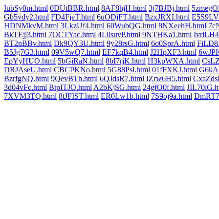
IubSy0m.html
0DUtBBR.html
8AF8hjH.html
3j7BJBj.html
5zmegO
Gb5vdy2.html
FD4FjeT.html
6uODjFT.html
BzxJRXI.html
E5S9LV
HDNMkvM.html
3LkzUf4.html
60WubQG.html
8NXeehH.html
7c
BkTEjj3.html
7OCTYac.html
4L0suvP.html
9NTHKa1.html
IvriLH4
BT2nBBv.html
Dk9QY3U.html
9y28rsG.html
6o0SprA.html
FiLD8
B5Jg7G3.html
09V5wQ7.html
EF7kqB4.html
J2HpXF3.html
6wJPK
EpYyHUO.html
5bGiRaN.html
8bI7rjK.html
H3kpWXA.html
CsL
DRJAseU.html
CBCPKNo.html
5G88Psl.html
01fFXKJ.html
G6kA
BzrfgNQ.html
9QevBTh.html
6QJdsR7.html
IZrw6H5.html
CxaZds
3d04vFc.html
BtpITJO.html
A2bKjSG.html
24gfO0f.html
JIL70iG.h
7XVM3TQ.html
8tJFIST.html
ER0Lw1b.html
7S9oj9a.html
DmRT7e