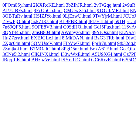
0FQm0Sy.html
2KXRcKE.html
3bZIhJR.html
2vTv2qq.html
2v9uR
AP7UBFs.html
9FcO5Cb.html
CMUwXl6.html
91OUbMR.html
EN
8QBTuRv.html
HSIZJYo.html
9LjEzwU.html
9TwYjrM.html
JCUoX
2JvwPjO.html
5xk7137.html
BlJ9FBR.html
IFt7H1t.html
591Hja1.h
7n69QF5.html
9OFE8V3.html
C0SdHQi.html
GdJ5Fus.html
11SvA
8QYbf45.html
2msB804.html
AWdbyzo.html
39YtOsr.html
ELNa7q
HnZ7zry.html
EXEJGLe.html
8lMkDAN.html
BzG3TRb.html
DIw
2Xgc04n.html
5OMUscV.html
FIbVw7l.html
FprIr7n.html
9tb32dq.
2Zmjkoi.html
B7MOaIC.html
8PgO5nr.html
BoxA61F.html
GceQLo
3CNe5i2.html
CIKJNXl.html
I30wWxE.html
A5U9XGI.html
Cz7PF
IBqqILK.html
BHzpzVe.html
ISYrkUG.html
GC6RrvR.html
6iS5D