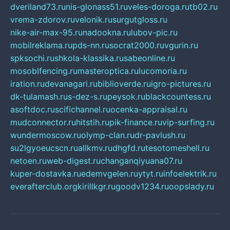
dveriland73.ru
nis-glonass51.ru
veles-doroga.ru
tb02.ru
vrema-zdorov.ru
velonik.ru
surgutgloss.ru
nike-air-max-95.ru
nadookna.ru
lubov-pic.ru
mobilreklama.ru
pds-nn.ru
socrat2000.ru
vgurin.ru
spksochi.ru
shkola-klassika.ru
sabeonline.ru
mosoblfencing.ru
masteroptica.ru
lucomoria.ru
iration.ru
devanagari.ru
biblioverde.ru
igro-pictures.ru
dk-tulamash.ru
s-dez-s.ru
peysok.ru
blackcountess.ru
asoftdoc.ru
scifichannel.ru
ocenka-appraisal.ru
mudconnector.ru
hitstih.ru
pik-finance.ru
vip-surfing.ru
wundermoscow.ru
olymp-clan.ru
dr-pavlush.ru
su2lgyoeucscn.ru
allkmv.ru
dhgfd.ru
tesotomeshell.ru
netoen.ru
web-digest.ru
changanqiyuana07.ru
kuper-dostavka.ru
edemvgelen.ru
ytyt.ru
infoelektrik.ru
everafterclub.org
kirillkgr.ru
goodv1234.ru
oopslady.ru