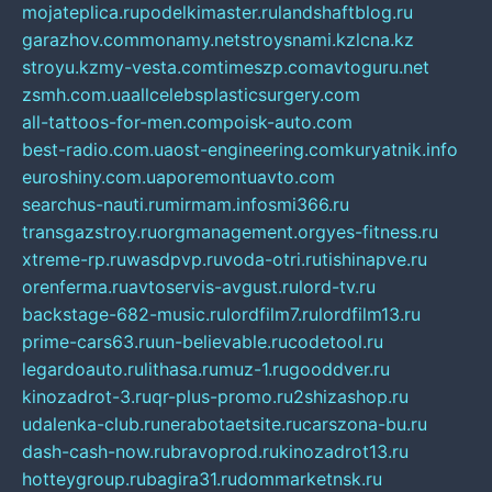
mojateplica.ru
podelkimaster.ru
landshaftblog.ru
garazhov.com
monamy.net
stroysnami.kz
lcna.kz
stroyu.kz
my-vesta.com
timeszp.com
avtoguru.net
zsmh.com.ua
allcelebsplasticsurgery.com
all-tattoos-for-men.com
poisk-auto.com
best-radio.com.ua
ost-engineering.com
kuryatnik.info
euroshiny.com.ua
poremontuavto.com
searchus-nauti.ru
mirmam.info
smi366.ru
transgazstroy.ru
orgmanagement.org
yes-fitness.ru
xtreme-rp.ru
wasdpvp.ru
voda-otri.ru
tishinapve.ru
orenferma.ru
avtoservis-avgust.ru
lord-tv.ru
backstage-682-music.ru
lordfilm7.ru
lordfilm13.ru
prime-cars63.ru
un-believable.ru
codetool.ru
legardoauto.ru
lithasa.ru
muz-1.ru
gooddver.ru
kinozadrot-3.ru
qr-plus-promo.ru
2shizashop.ru
udalenka-club.ru
nerabotaetsite.ru
carszona-bu.ru
dash-cash-now.ru
bravoprod.ru
kinozadrot13.ru
hotteygroup.ru
bagira31.ru
dommarketnsk.ru