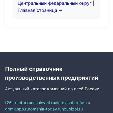
Центральный федеральный округ
|
Главная страница
→
Полный справочник
производственных предприятий
Актуальный каталог компаний по всей России
t25-tractor.ru
nashicveti.ru
alutex.spb.ru
fas.ru
gbmk.spb.ru
romania-today.ru
novoizol.ru