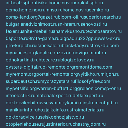
airheat-spb.ru
fisika.home.nov.ru
orakul.spb.ru
demo.home.nov.ru
mnso.ru
home.nov.ru
cemko.ru
comp-land.org
7gazet.ru
bicom-oil.ru
superiorsearch.ru
bulgarianedvizhimost.ru
sn-hram.ru
senovosti.ru
fexer.ru
snite-mebel.ru
anamvkusno.ru
technosaratov.ru
0sporte.ru
9rota-game.ru
bigbad.ru
227gp.ru
wes-ex.ru
pro-kirpichi.ru
israelsale.ru
black-lady.ru
stroy-db.com
mynances.org
ladalike.ru
zozor.ru
dvigremont.ru
odnokartinki.ru
htccare.ru
blogizotovoy.ru
oysters-digital.ru
o-remonte.org
remontdoma.com
myremont.org
portal-remonta.org
vyitikho.ru
mirjon.ru
superdeutsch.ru
mycrazystars.ru
filosofyfree.com
mypetslife.org
warren-buffett.org
greleon.com
sp-or.ru
infoelectrik.ru
materialexpert.ru
detkiexpert.ru
doktorvilechit.ru
vsesvoimirykami.ru
instrumentgid.ru
manikjurinfo.ru
hozjajkainfo.ru
stroimaterials.ru
doktoradvice.ru
selskoehozjajstvo.ru
otopleniehouse.ru
justinterior.ru
chastnyjdom.ru