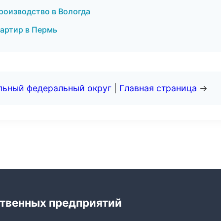
роизводство в Вологда
вартир в Пермь
альный федеральный округ
|
Главная страница
→
твенных предприятий