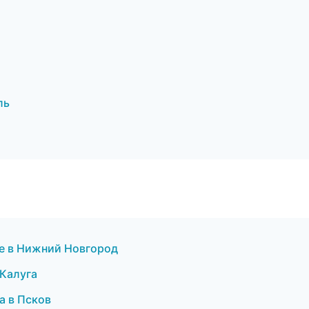
ль
е в Нижний Новгород
 Калуга
а в Псков