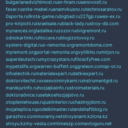
bulgarianedvizhimost.ru
sn-hram.ru
senovosti.ru
fexer.ru
snite-mebel.ru
anamvkusno.ru
technosaratov.ru
0sporte.ru
9rota-game.ru
bigbad.ru
227gp.ru
wes-ex.ru
pro-kirpichi.ru
israelsale.ru
black-lady.ru
stroy-db.com
mynances.org
ladalike.ru
zozor.ru
dvigremont.ru
odnokartinki.ru
htccare.ru
blogizotovoy.ru
oysters-digital.ru
o-remonte.org
remontdoma.com
myremont.org
portal-remonta.org
vyitikho.ru
mirjon.ru
superdeutsch.ru
mycrazystars.ru
filosofyfree.com
mypetslife.org
warren-buffett.org
greleon.com
sp-or.ru
infoelectrik.ru
materialexpert.ru
detkiexpert.ru
doktorvilechit.ru
vsesvoimirykami.ru
instrumentgid.ru
manikjurinfo.ru
hozjajkainfo.ru
stroimaterials.ru
doktoradvice.ru
selskoehozjajstvo.ru
otopleniehouse.ru
justinterior.ru
chastnyjdom.ru
mojateplica.ru
podelkimaster.ru
landshaftblog.ru
garazhov.com
monamy.net
stroysnami.kz
lcna.kz
stroyu.kz
my-vesta.com
timeszp.com
avtoguru.net