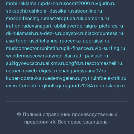
mobilreklama.ru
pds-nn.ru
socrat2000.ru
vgurin.ru
spksochi.ru
shkola-klassika.ru
sabeonline.ru
mosoblfencing.ru
masteroptica.ru
lucomoria.ru
iration.ru
devanagari.ru
biblioverde.ru
igro-pictures.ru
dk-tulamash.ru
s-dez-s.ru
peysok.ru
blackcountess.ru
asoftdoc.ru
scifichannel.ru
ocenka-appraisal.ru
mudconnector.ru
hitstih.ru
pik-finance.ru
vip-surfing.ru
wundermoscow.ru
olymp-clan.ru
dr-pavlush.ru
su2lgyoeucscn.ru
allkmv.ru
dhgfd.ru
tesotomeshell.ru
netoen.ru
web-digest.ru
changanqiyuana07.ru
kuper-dostavka.ru
edemvgelen.ru
ytyt.ru
infoelektrik.ru
everafterclub.org
kirillkgr.ru
goodv1234.ru
oopslady.ru
© Полный справочник производственных
предприятий. Все права защищены.