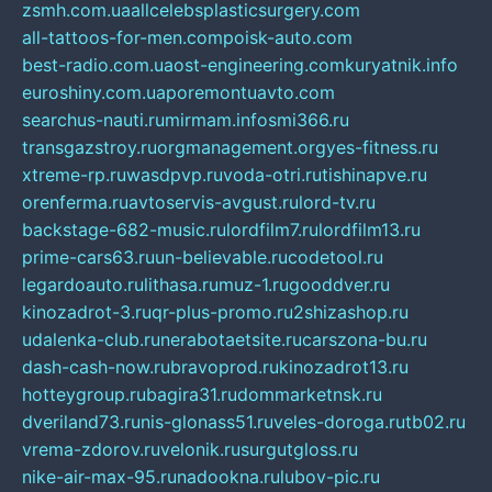
zsmh.com.ua
allcelebsplasticsurgery.com
all-tattoos-for-men.com
poisk-auto.com
best-radio.com.ua
ost-engineering.com
kuryatnik.info
euroshiny.com.ua
poremontuavto.com
searchus-nauti.ru
mirmam.info
smi366.ru
transgazstroy.ru
orgmanagement.org
yes-fitness.ru
xtreme-rp.ru
wasdpvp.ru
voda-otri.ru
tishinapve.ru
orenferma.ru
avtoservis-avgust.ru
lord-tv.ru
backstage-682-music.ru
lordfilm7.ru
lordfilm13.ru
prime-cars63.ru
un-believable.ru
codetool.ru
legardoauto.ru
lithasa.ru
muz-1.ru
gooddver.ru
kinozadrot-3.ru
qr-plus-promo.ru
2shizashop.ru
udalenka-club.ru
nerabotaetsite.ru
carszona-bu.ru
dash-cash-now.ru
bravoprod.ru
kinozadrot13.ru
hotteygroup.ru
bagira31.ru
dommarketnsk.ru
dveriland73.ru
nis-glonass51.ru
veles-doroga.ru
tb02.ru
vrema-zdorov.ru
velonik.ru
surgutgloss.ru
nike-air-max-95.ru
nadookna.ru
lubov-pic.ru