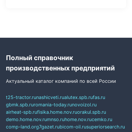
Полный справочник
производственных предприятий
Актуальный каталог компаний по всей России
t25-tractor.ru
nashicveti.ru
alutex.spb.ru
fas.ru
gbmk.spb.ru
romania-today.ru
novoizol.ru
airheat-spb.ru
fisika.home.nov.ru
orakul.spb.ru
demo.home.nov.ru
mnso.ru
home.nov.ru
cemko.ru
comp-land.org
7gazet.ru
bicom-oil.ru
superiorsearch.ru