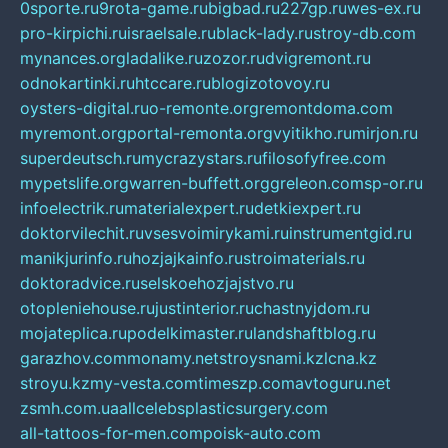
0sporte.ru
9rota-game.ru
bigbad.ru
227gp.ru
wes-ex.ru
pro-kirpichi.ru
israelsale.ru
black-lady.ru
stroy-db.com
mynances.org
ladalike.ru
zozor.ru
dvigremont.ru
odnokartinki.ru
htccare.ru
blogizotovoy.ru
oysters-digital.ru
o-remonte.org
remontdoma.com
myremont.org
portal-remonta.org
vyitikho.ru
mirjon.ru
superdeutsch.ru
mycrazystars.ru
filosofyfree.com
mypetslife.org
warren-buffett.org
greleon.com
sp-or.ru
infoelectrik.ru
materialexpert.ru
detkiexpert.ru
doktorvilechit.ru
vsesvoimirykami.ru
instrumentgid.ru
manikjurinfo.ru
hozjajkainfo.ru
stroimaterials.ru
doktoradvice.ru
selskoehozjajstvo.ru
otopleniehouse.ru
justinterior.ru
chastnyjdom.ru
mojateplica.ru
podelkimaster.ru
landshaftblog.ru
garazhov.com
monamy.net
stroysnami.kz
lcna.kz
stroyu.kz
my-vesta.com
timeszp.com
avtoguru.net
zsmh.com.ua
allcelebsplasticsurgery.com
all-tattoos-for-men.com
poisk-auto.com