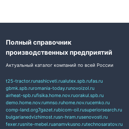
Полный справочник
производственных предприятий
Актуальный каталог компаний по всей России
t25-tractor.ru
nashicveti.ru
alutex.spb.ru
fas.ru
gbmk.spb.ru
romania-today.ru
novoizol.ru
airheat-spb.ru
fisika.home.nov.ru
orakul.spb.ru
demo.home.nov.ru
mnso.ru
home.nov.ru
cemko.ru
comp-land.org
7gazet.ru
bicom-oil.ru
superiorsearch.ru
bulgarianedvizhimost.ru
sn-hram.ru
senovosti.ru
fexer.ru
snite-mebel.ru
anamvkusno.ru
technosaratov.ru