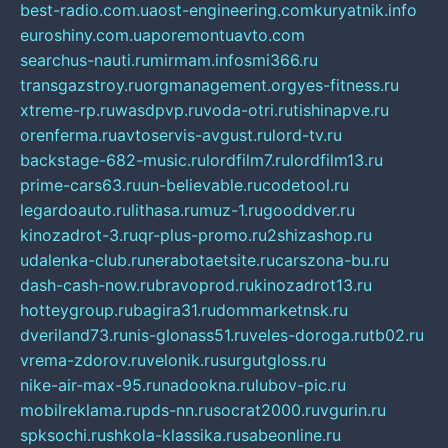
best-radio.com.ua
ost-engineering.com
kuryatnik.info
euroshiny.com.ua
poremontuavto.com
searchus-nauti.ru
mirmam.info
smi366.ru
transgazstroy.ru
orgmanagement.org
yes-fitness.ru
xtreme-rp.ru
wasdpvp.ru
voda-otri.ru
tishinapve.ru
orenferma.ru
avtoservis-avgust.ru
lord-tv.ru
backstage-682-music.ru
lordfilm7.ru
lordfilm13.ru
prime-cars63.ru
un-believable.ru
codetool.ru
legardoauto.ru
lithasa.ru
muz-1.ru
gooddver.ru
kinozadrot-3.ru
qr-plus-promo.ru
2shizashop.ru
udalenka-club.ru
nerabotaetsite.ru
carszona-bu.ru
dash-cash-now.ru
bravoprod.ru
kinozadrot13.ru
hotteygroup.ru
bagira31.ru
dommarketnsk.ru
dveriland73.ru
nis-glonass51.ru
veles-doroga.ru
tb02.ru
vrema-zdorov.ru
velonik.ru
surgutgloss.ru
nike-air-max-95.ru
nadookna.ru
lubov-pic.ru
mobilreklama.ru
pds-nn.ru
socrat2000.ru
vgurin.ru
spksochi.ru
shkola-klassika.ru
sabeonline.ru