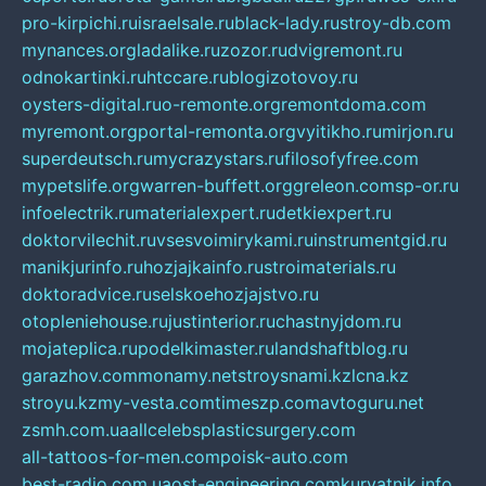
pro-kirpichi.ru
israelsale.ru
black-lady.ru
stroy-db.com
mynances.org
ladalike.ru
zozor.ru
dvigremont.ru
odnokartinki.ru
htccare.ru
blogizotovoy.ru
oysters-digital.ru
o-remonte.org
remontdoma.com
myremont.org
portal-remonta.org
vyitikho.ru
mirjon.ru
superdeutsch.ru
mycrazystars.ru
filosofyfree.com
mypetslife.org
warren-buffett.org
greleon.com
sp-or.ru
infoelectrik.ru
materialexpert.ru
detkiexpert.ru
doktorvilechit.ru
vsesvoimirykami.ru
instrumentgid.ru
manikjurinfo.ru
hozjajkainfo.ru
stroimaterials.ru
doktoradvice.ru
selskoehozjajstvo.ru
otopleniehouse.ru
justinterior.ru
chastnyjdom.ru
mojateplica.ru
podelkimaster.ru
landshaftblog.ru
garazhov.com
monamy.net
stroysnami.kz
lcna.kz
stroyu.kz
my-vesta.com
timeszp.com
avtoguru.net
zsmh.com.ua
allcelebsplasticsurgery.com
all-tattoos-for-men.com
poisk-auto.com
best-radio.com.ua
ost-engineering.com
kuryatnik.info