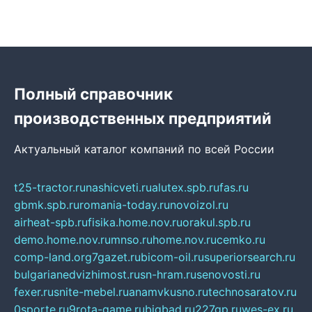
Полный справочник
производственных предприятий
Актуальный каталог компаний по всей России
t25-tractor.ru
nashicveti.ru
alutex.spb.ru
fas.ru
gbmk.spb.ru
romania-today.ru
novoizol.ru
airheat-spb.ru
fisika.home.nov.ru
orakul.spb.ru
demo.home.nov.ru
mnso.ru
home.nov.ru
cemko.ru
comp-land.org
7gazet.ru
bicom-oil.ru
superiorsearch.ru
bulgarianedvizhimost.ru
sn-hram.ru
senovosti.ru
fexer.ru
snite-mebel.ru
anamvkusno.ru
technosaratov.ru
0sporte.ru
9rota-game.ru
bigbad.ru
227gp.ru
wes-ex.ru