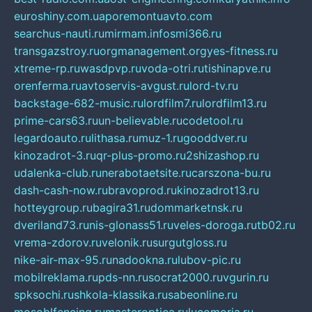
euroshiny.com.ua
poremontuavto.com
searchus-nauti.ru
mirmam.info
smi366.ru
transgazstroy.ru
orgmanagement.org
yes-fitness.ru
xtreme-rp.ru
wasdpvp.ru
voda-otri.ru
tishinapve.ru
orenferma.ru
avtoservis-avgust.ru
lord-tv.ru
backstage-682-music.ru
lordfilm7.ru
lordfilm13.ru
prime-cars63.ru
un-believable.ru
codetool.ru
legardoauto.ru
lithasa.ru
muz-1.ru
gooddver.ru
kinozadrot-3.ru
qr-plus-promo.ru
2shizashop.ru
udalenka-club.ru
nerabotaetsite.ru
carszona-bu.ru
dash-cash-now.ru
bravoprod.ru
kinozadrot13.ru
hotteygroup.ru
bagira31.ru
dommarketnsk.ru
dveriland73.ru
nis-glonass51.ru
veles-doroga.ru
tb02.ru
vrema-zdorov.ru
velonik.ru
surgutgloss.ru
nike-air-max-95.ru
nadookna.ru
lubov-pic.ru
mobilreklama.ru
pds-nn.ru
socrat2000.ru
vgurin.ru
spksochi.ru
shkola-klassika.ru
sabeonline.ru