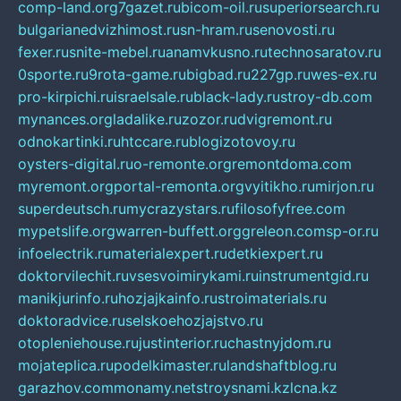
comp-land.org
7gazet.ru
bicom-oil.ru
superiorsearch.ru
bulgarianedvizhimost.ru
sn-hram.ru
senovosti.ru
fexer.ru
snite-mebel.ru
anamvkusno.ru
technosaratov.ru
0sporte.ru
9rota-game.ru
bigbad.ru
227gp.ru
wes-ex.ru
pro-kirpichi.ru
israelsale.ru
black-lady.ru
stroy-db.com
mynances.org
ladalike.ru
zozor.ru
dvigremont.ru
odnokartinki.ru
htccare.ru
blogizotovoy.ru
oysters-digital.ru
o-remonte.org
remontdoma.com
myremont.org
portal-remonta.org
vyitikho.ru
mirjon.ru
superdeutsch.ru
mycrazystars.ru
filosofyfree.com
mypetslife.org
warren-buffett.org
greleon.com
sp-or.ru
infoelectrik.ru
materialexpert.ru
detkiexpert.ru
doktorvilechit.ru
vsesvoimirykami.ru
instrumentgid.ru
manikjurinfo.ru
hozjajkainfo.ru
stroimaterials.ru
doktoradvice.ru
selskoehozjajstvo.ru
otopleniehouse.ru
justinterior.ru
chastnyjdom.ru
mojateplica.ru
podelkimaster.ru
landshaftblog.ru
garazhov.com
monamy.net
stroysnami.kz
lcna.kz