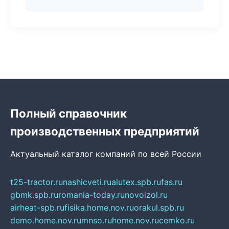
Полный справочник
производственных предприятий
Актуальный каталог компаний по всей России
t25-tractor.ru
nashicveti.ru
alutex.spb.ru
fas.ru
gbmk.spb.ru
romania-today.ru
novoizol.ru
airheat-spb.ru
fisika.home.nov.ru
orakul.spb.ru
demo.home.nov.ru
mnso.ru
home.nov.ru
cemko.ru