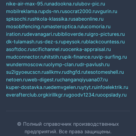
nike-air-max-95.ru
nadookna.ru
lubov-pic.ru
mobilreklama.ru
pds-nn.ru
socrat2000.ru
vgurin.ru
spksochi.ru
shkola-klassika.ru
sabeonline.ru
mosoblfencing.ru
masteroptica.ru
lucomoria.ru
iration.ru
devanagari.ru
biblioverde.ru
igro-pictures.ru
dk-tulamash.ru
s-dez-s.ru
peysok.ru
blackcountess.ru
asoftdoc.ru
scifichannel.ru
ocenka-appraisal.ru
mudconnector.ru
hitstih.ru
pik-finance.ru
vip-surfing.ru
wundermoscow.ru
olymp-clan.ru
dr-pavlush.ru
su2lgyoeucscn.ru
allkmv.ru
dhgfd.ru
tesotomeshell.ru
netoen.ru
web-digest.ru
changanqiyuana07.ru
kuper-dostavka.ru
edemvgelen.ru
ytyt.ru
infoelektrik.ru
everafterclub.org
kirillkgr.ru
goodv1234.ru
oopslady.ru
© Полный справочник производственных
предприятий. Все права защищены.