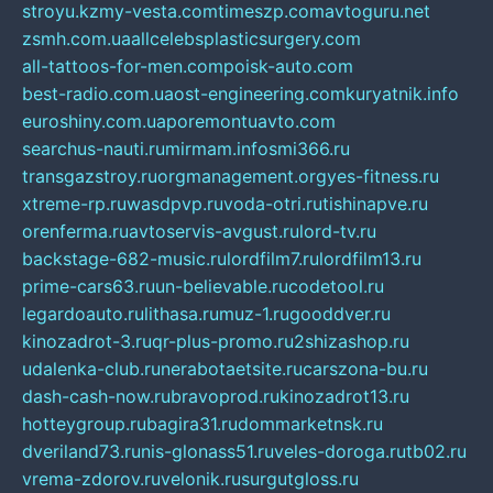
stroyu.kz
my-vesta.com
timeszp.com
avtoguru.net
zsmh.com.ua
allcelebsplasticsurgery.com
all-tattoos-for-men.com
poisk-auto.com
best-radio.com.ua
ost-engineering.com
kuryatnik.info
euroshiny.com.ua
poremontuavto.com
searchus-nauti.ru
mirmam.info
smi366.ru
transgazstroy.ru
orgmanagement.org
yes-fitness.ru
xtreme-rp.ru
wasdpvp.ru
voda-otri.ru
tishinapve.ru
orenferma.ru
avtoservis-avgust.ru
lord-tv.ru
backstage-682-music.ru
lordfilm7.ru
lordfilm13.ru
prime-cars63.ru
un-believable.ru
codetool.ru
legardoauto.ru
lithasa.ru
muz-1.ru
gooddver.ru
kinozadrot-3.ru
qr-plus-promo.ru
2shizashop.ru
udalenka-club.ru
nerabotaetsite.ru
carszona-bu.ru
dash-cash-now.ru
bravoprod.ru
kinozadrot13.ru
hotteygroup.ru
bagira31.ru
dommarketnsk.ru
dveriland73.ru
nis-glonass51.ru
veles-doroga.ru
tb02.ru
vrema-zdorov.ru
velonik.ru
surgutgloss.ru