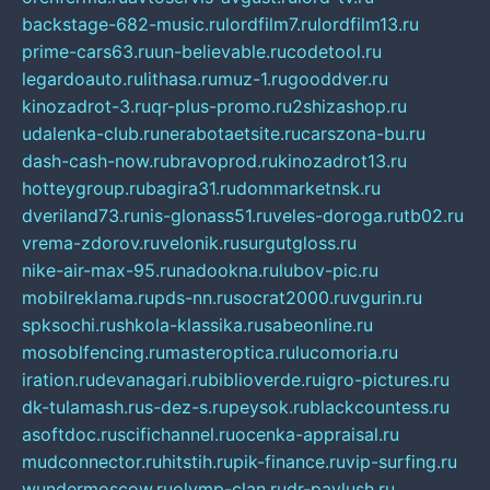
backstage-682-music.ru
lordfilm7.ru
lordfilm13.ru
prime-cars63.ru
un-believable.ru
codetool.ru
legardoauto.ru
lithasa.ru
muz-1.ru
gooddver.ru
kinozadrot-3.ru
qr-plus-promo.ru
2shizashop.ru
udalenka-club.ru
nerabotaetsite.ru
carszona-bu.ru
dash-cash-now.ru
bravoprod.ru
kinozadrot13.ru
hotteygroup.ru
bagira31.ru
dommarketnsk.ru
dveriland73.ru
nis-glonass51.ru
veles-doroga.ru
tb02.ru
vrema-zdorov.ru
velonik.ru
surgutgloss.ru
nike-air-max-95.ru
nadookna.ru
lubov-pic.ru
mobilreklama.ru
pds-nn.ru
socrat2000.ru
vgurin.ru
spksochi.ru
shkola-klassika.ru
sabeonline.ru
mosoblfencing.ru
masteroptica.ru
lucomoria.ru
iration.ru
devanagari.ru
biblioverde.ru
igro-pictures.ru
dk-tulamash.ru
s-dez-s.ru
peysok.ru
blackcountess.ru
asoftdoc.ru
scifichannel.ru
ocenka-appraisal.ru
mudconnector.ru
hitstih.ru
pik-finance.ru
vip-surfing.ru
wundermoscow.ru
olymp-clan.ru
dr-pavlush.ru