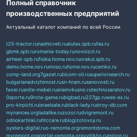
Полный справочник
производственных предприятий
Актуальный каталог компаний по всей России
t25-tractor.ru
nashicveti.ru
alutex.spb.ru
fas.ru
gbmk.spb.ru
romania-today.ru
novoizol.ru
airheat-spb.ru
fisika.home.nov.ru
orakul.spb.ru
demo.home.nov.ru
mnso.ru
home.nov.ru
cemko.ru
comp-land.org
7gazet.ru
bicom-oil.ru
superiorsearch.ru
bulgarianedvizhimost.ru
sn-hram.ru
senovosti.ru
fexer.ru
snite-mebel.ru
anamvkusno.ru
technosaratov.ru
0sporte.ru
9rota-game.ru
bigbad.ru
227gp.ru
wes-ex.ru
pro-kirpichi.ru
israelsale.ru
black-lady.ru
stroy-db.com
mynances.org
ladalike.ru
zozor.ru
dvigremont.ru
odnokartinki.ru
htccare.ru
blogizotovoy.ru
oysters-digital.ru
o-remonte.org
remontdoma.com
myremont.org
portal-remonta.org
vyitikho.ru
mirjon.ru