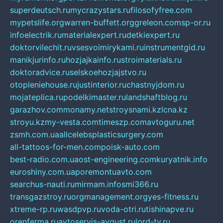
superdeutsch.ru
mycrazystars.ru
filosofyfree.com
mypetslife.org
warren-buffett.org
greleon.com
sp-or.ru
infoelectrik.ru
materialexpert.ru
detkiexpert.ru
doktorvilechit.ru
vsesvoimirykami.ru
instrumentgid.ru
manikjurinfo.ru
hozjajkainfo.ru
stroimaterials.ru
doktoradvice.ru
selskoehozjajstvo.ru
otopleniehouse.ru
justinterior.ru
chastnyjdom.ru
mojateplica.ru
podelkimaster.ru
landshaftblog.ru
garazhov.com
monamy.net
stroysnami.kz
lcna.kz
stroyu.kz
my-vesta.com
timeszp.com
avtoguru.net
zsmh.com.ua
allcelebsplasticsurgery.com
all-tattoos-for-men.com
poisk-auto.com
best-radio.com.ua
ost-engineering.com
kuryatnik.info
euroshiny.com.ua
poremontuavto.com
searchus-nauti.ru
mirmam.info
smi366.ru
transgazstroy.ru
orgmanagement.org
yes-fitness.ru
xtreme-rp.ru
wasdpvp.ru
voda-otri.ru
tishinapve.ru
orenferma.ru
avtoservis-avgust.ru
lord-tv.ru