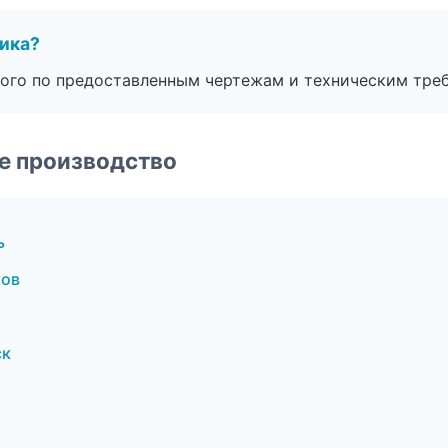
чика?
ого по предоставленным чертежам и техническим тре
е производство
ь
ков
ск