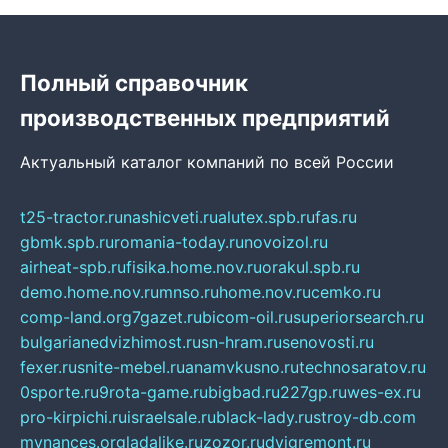
Полный справочник
производственных предприятий
Актуальный каталог компаний по всей России
t25-tractor.ru
nashicveti.ru
alutex.spb.ru
fas.ru
gbmk.spb.ru
romania-today.ru
novoizol.ru
airheat-spb.ru
fisika.home.nov.ru
orakul.spb.ru
demo.home.nov.ru
mnso.ru
home.nov.ru
cemko.ru
comp-land.org
7gazet.ru
bicom-oil.ru
superiorsearch.ru
bulgarianedvizhimost.ru
sn-hram.ru
senovosti.ru
fexer.ru
snite-mebel.ru
anamvkusno.ru
technosaratov.ru
0sporte.ru
9rota-game.ru
bigbad.ru
227gp.ru
wes-ex.ru
pro-kirpichi.ru
israelsale.ru
black-lady.ru
stroy-db.com
mynances.org
ladalike.ru
zozor.ru
dvigremont.ru