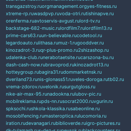
transgazstroy.ru
orgmanagement.org
yes-fitness.ru
xtreme-rp.ru
wasdpvp.ru
voda-otri.ru
tishinapve.ru
orenferma.ru
avtoservis-avgust.ru
lord-tv.ru
backstage-682-music.ru
lordfilm7.ru
lordfilm13.ru
prime-cars63.ru
un-believable.ru
codetool.ru
legardoauto.ru
lithasa.ru
muz-1.ru
gooddver.ru
kinozadrot-3.ru
qr-plus-promo.ru
2shizashop.ru
udalenka-club.ru
nerabotaetsite.ru
carszona-bu.ru
dash-cash-now.ru
bravoprod.ru
kinozadrot13.ru
hotteygroup.ru
bagira31.ru
dommarketnsk.ru
dveriland73.ru
nis-glonass51.ru
veles-doroga.ru
tb02.ru
vrema-zdorov.ru
velonik.ru
surgutgloss.ru
nike-air-max-95.ru
nadookna.ru
lubov-pic.ru
mobilreklama.ru
pds-nn.ru
socrat2000.ru
vgurin.ru
spksochi.ru
shkola-klassika.ru
sabeonline.ru
mosoblfencing.ru
masteroptica.ru
lucomoria.ru
iration.ru
devanagari.ru
biblioverde.ru
igro-pictures.ru
dk-tulamash.ru
s-dez-s.ru
peysok.ru
blackcountess.ru