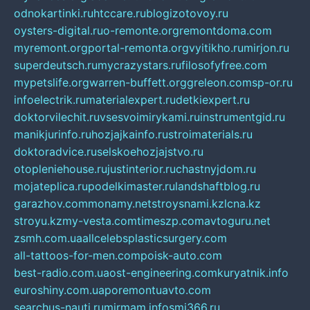
odnokartinki.ru
htccare.ru
blogizotovoy.ru
oysters-digital.ru
o-remonte.org
remontdoma.com
myremont.org
portal-remonta.org
vyitikho.ru
mirjon.ru
superdeutsch.ru
mycrazystars.ru
filosofyfree.com
mypetslife.org
warren-buffett.org
greleon.com
sp-or.ru
infoelectrik.ru
materialexpert.ru
detkiexpert.ru
doktorvilechit.ru
vsesvoimirykami.ru
instrumentgid.ru
manikjurinfo.ru
hozjajkainfo.ru
stroimaterials.ru
doktoradvice.ru
selskoehozjajstvo.ru
otopleniehouse.ru
justinterior.ru
chastnyjdom.ru
mojateplica.ru
podelkimaster.ru
landshaftblog.ru
garazhov.com
monamy.net
stroysnami.kz
lcna.kz
stroyu.kz
my-vesta.com
timeszp.com
avtoguru.net
zsmh.com.ua
allcelebsplasticsurgery.com
all-tattoos-for-men.com
poisk-auto.com
best-radio.com.ua
ost-engineering.com
kuryatnik.info
euroshiny.com.ua
poremontuavto.com
searchus-nauti.ru
mirmam.info
smi366.ru