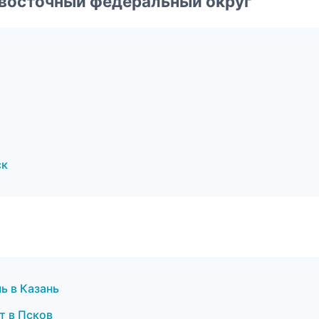
евосточный федеральный округ
ск
ь в Казань
т в Псков