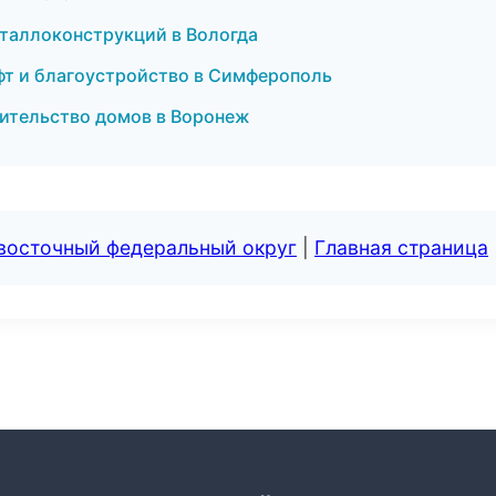
еталлоконструкций в Вологда
фт и благоустройство в Симферополь
ительство домов в Воронеж
евосточный федеральный округ
|
Главная страница