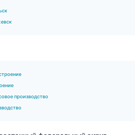
ьск
жевск
строение
оение
совое производство
зводство